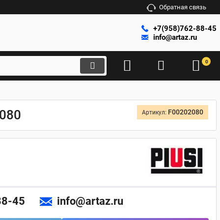
Обратная связь
+7(958)762-88-45
info@artaz.ru
0
2080
F00202080
Артикул:
88-45
info@artaz.ru