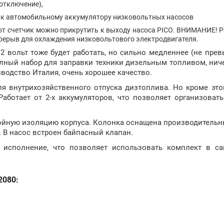
отключение),
я к автомобильному аккумулятору низковольтных насосов
тот счетчик можно прикрутить к выходу насоса PICO. ВНИМАНИЕ! 
перерыв для охлаждения низковольтового электродвигателя.
12 вольт тоже будет работать, но сильно медленнее (не пре
лный набор для заправки техники дизельным топливом, нич
изводство Италия, очень хорошее качество.
я внутрихозяйственного отпуска дизтоплива. Но кроме это
аботает от 2-х аккумуляторов, что позволяет организоват
ойную изоляцию корпуса. Колонка оснащена производительн
. В насос встроен байпасный клапан.
исполнение, что позволяет использовать комплект в с
2080: