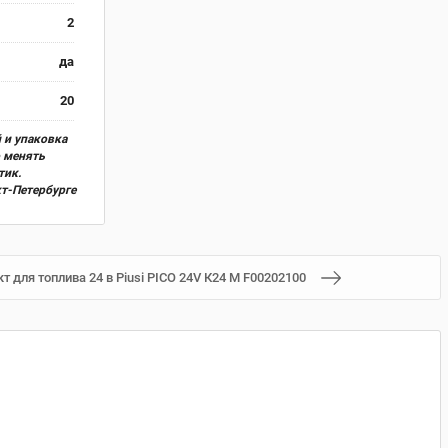
2
да
20
 и упаковка
о менять
тик.
кт-Петербурге
 для топлива 24 в Piusi PICO 24V К24 М F00202100