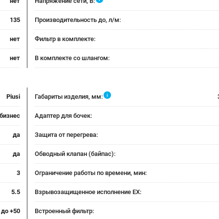
нет
Напряжение сети, В:
135
Производительность до, л/м:
нет
Фильтр в комплекте:
нет
В комплекте со шлангом:
i
Piusi
Габариты изделия, мм:
бизнес
Адаптер для бочек:
да
Защита от перегрева:
да
Обводный клапан (байпас):
3
Ограничение работы по времени, мин:
5.5
Взрывозащищенное исполнение EX:
 до +50
Встроенный фильтр: