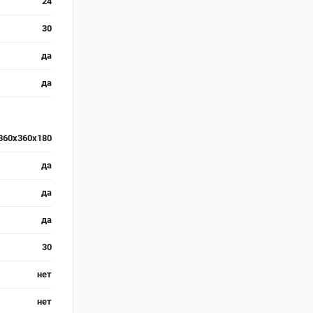
24
30
да
да
360x360x180
да
да
да
30
нет
нет