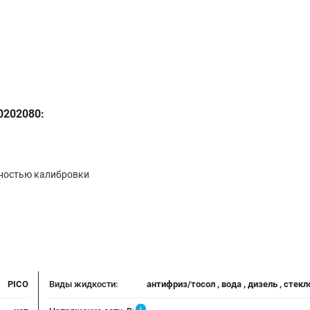
0202080:
жностью калибровки
PICO
Виды жидкости:
антифриз/тосол , вода , дизель , сте
i