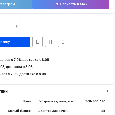
телеграм
Написать в MAX
−
+
орзину
ывоз с 7.08, доставка c 8.08
08, доставка c 8.08
оз с 7.08, доставка c 8.08
тики
Piusi
Габариты изделия, мм:
i
360x360x180
Малый бизнес
Адаптер для бочек:
да