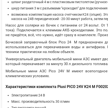
шланг раздаточный 4 м с пластиковым пистолетом (ручное 
шнур питания 3 м с разъемами "крокодил" для подключени
возможна комплектация насоса счетчиком K24 (опция). Э
насоса на 24В периодический - 20-30 минут работа, затем 
Насос для солярки из бочек с питанием от 24 вольт. От 
тока). Подключается к клеммам АКБ крокодилами. Это по
не придётся, всё, что нужно, идёт сразу в комплекте. Про
Бочковой заправочный блок Pico 24 M предназначен дл
использоваться для перекачивания воды и антифриза. Р
техники практически на любом объекте.
Универсальный двигатель мобильной мини АЗС имеет дв
который перекачивает за минуту 30 л дизельного топлива
Мобильные мини АЗС Pico 24V M имеют всепогодное 
климатических условиях.
Характеристики комплекта Piusi PICO 24V К24 М F0020
Электропитание 24 В
Макс. производительность 30 л/мин
Тип пистолета ручной,