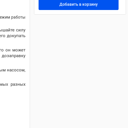
Добавить в корзину
Режим работы
вышайте силу
его докупать
го он может
ь дозаправку
ым насосом,
амых разных