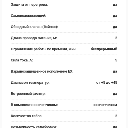
Защита от перегрева:
да
Самовсасывающий:
да
Обводный клапан (байпас):
да
Длина провода питания, м:
2
Ограничение работы по времени, мин:
беспрерывный
Сила тока, А:
5
Взрывозащищенное исполнение EX:
да
Диапазон температур:
от +5 до +45
Встроенный фильтр:
да
В комплекте со счетчиком:
со счетчиком
Количество табло:
2
Возможность калибровки:
да