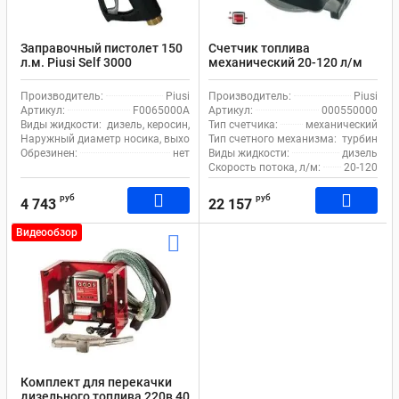
Заправочный пистолет 150
Счетчик топлива
л.м. Piusi Self 3000
механический 20-120 л/м
F0065000A носик 25 мм
1% K33 Piusi 000550000
Производитель:
Piusi
Производитель:
Piusi
Артикул:
F0065000A
Артикул:
000550000
Виды жидкости:
дизель, керосин, бензин, масло
Тип счетчика:
механический
Наружный диаметр носика, выходное отверстие (излив), мм:
Тип счетного механизма:
20
турбина
Обрезинен:
нет
Виды жидкости:
дизель
Скорость потока, л/м:
20-120
руб
руб
4 743
22 157
Видеообзор
Комплект для перекачки
дизельного топлива 220в 40