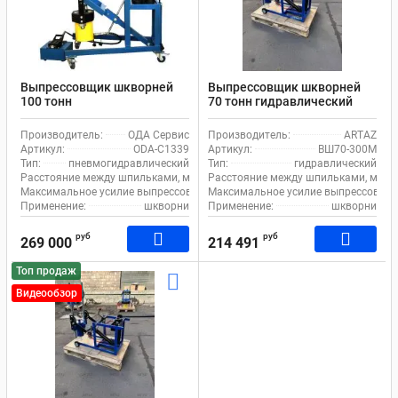
Выпрессовщик шкворней
Выпрессовщик шкворней
100 тонн
70 тонн гидравлический
пневмогидравлический
шкворнедав для
шкворнедав для
грузовиков на тележке
Производитель:
ОДА Сервис
Производитель:
ARTAZ
грузовиков на тележке ОДА
ВШ70-300М с ручным
Артикул:
ODA-C1339
Артикул:
ВШ70-300М
Сервис ODA-C1339, с
насосом
Тип:
пневмогидравлический
Тип:
гидравлический
педалью
Расстояние между шпильками, мм:
260
Расстояние между шпильками, мм:
Максимальное усилие выпрессовщика, т:
Максимальное усилие выпрессовщика
100
Применение:
шкворни
Применение:
шкворни
руб
руб
269 000
214 491
Топ продаж
Видеообзор