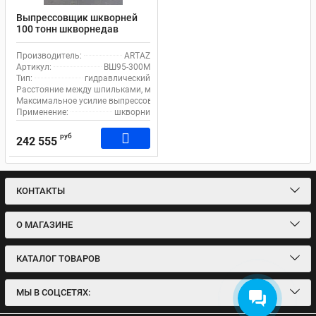
Выпрессовщик шкворней
100 тонн шкворнедав
гидравлический с ручным
насосом для грузовиков на
Производитель:
ARTAZ
тележке ВШ95-300М
Артикул:
ВШ95-300М
Тип:
гидравлический
Расстояние между шпильками, мм:
300
Максимальное усилие выпрессовщика, т:
106
Применение:
шкворни
руб
242 555
КОНТАКТЫ
О МАГАЗИНЕ
КАТАЛОГ ТОВАРОВ
МЫ В СОЦСЕТЯХ: