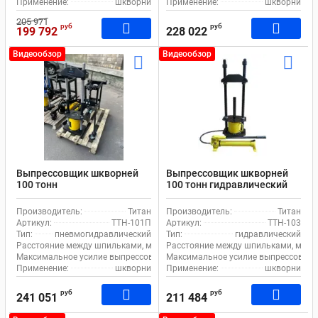
Применение:
шкворни
Применение:
шкворни
205 971
руб
руб
199 792
228 022
Видеообзор
Видеообзор
Выпрессовщик шкворней
Выпрессовщик шкворней
100 тонн
100 тонн гидравлический
пневмогидравлический
шкворнедав для
шкворнедав для
грузовиков Титан ТТН-103
Производитель:
Титан
Производитель:
Титан
грузовиков на тележке
Артикул:
ТТН-101П
Артикул:
ТТН-103
Титан ТТН-101П
Тип:
пневмогидравлический
Тип:
гидравлический
Расстояние между шпильками, мм:
190
Расстояние между шпильками, мм:
Максимальное усилие выпрессовщика, т:
Максимальное усилие выпрессовщика
100
Применение:
шкворни
Применение:
шкворни
руб
руб
241 051
211 484