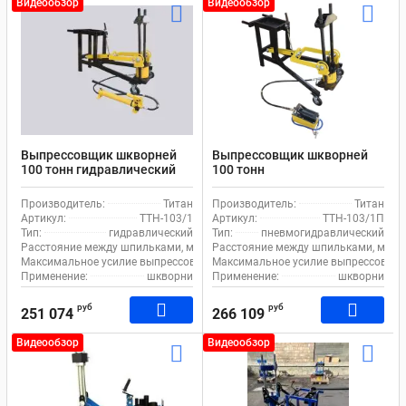
Видеообзор
Видеообзор
Выпрессовщик шкворней
Выпрессовщик шкворней
100 тонн гидравлический
100 тонн
шкворнедав для
пневмогидравлический
грузовиков Титан
шкворнедав для
Производитель:
Титан
Производитель:
Титан
ТТН-103/1 на тележке
грузовиков на тележке
Артикул:
ТТН-103/1
Артикул:
ТТН-103/1П
Титан ТТН-103/1 П, с
Тип:
гидравлический
Тип:
пневмогидравлический
педалью
Расстояние между шпильками, мм:
300
Расстояние между шпильками, мм:
Максимальное усилие выпрессовщика, т:
Максимальное усилие выпрессовщика
100
Применение:
шкворни
Применение:
шкворни
руб
руб
251 074
266 109
Видеообзор
Видеообзор