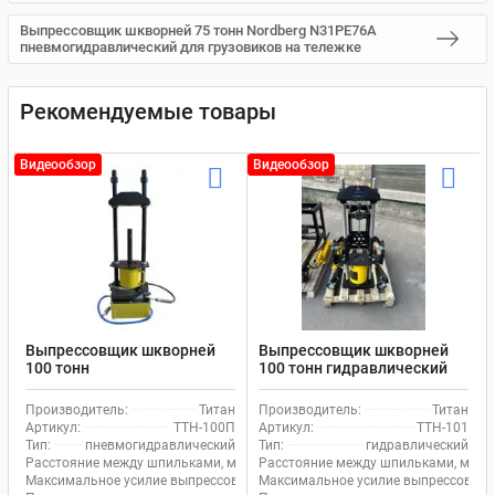
Выпрессовщик шкворней 75 тонн Nordberg N31PE76A
пневмогидравлический для грузовиков на тележке
Рекомендуемые товары
Видеообзор
Видеообзор
Выпрессовщик шкворней
Выпрессовщик шкворней
100 тонн
100 тонн гидравлический
пневмогидравлический
шкворнедав для
шкворнедав для
грузовиков на тележке
Производитель:
Титан
Производитель:
Титан
грузовиков Титан
Титан ТТН-101
Артикул:
ТТН-100П
Артикул:
ТТН-101
ТТН-100П, с педалью
Тип:
пневмогидравлический
Тип:
гидравлический
Расстояние между шпильками, мм:
190
Расстояние между шпильками, мм:
Максимальное усилие выпрессовщика, т:
Максимальное усилие выпрессовщика
100