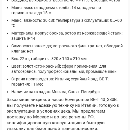
Входное/выходное отверстие: 40 мм (1.5"), оба диаметра
Макс. высота подъема столба: 14 м; подача по
горизонтали: до 15 м
Макс. вязкость: 30 cSt; температура эксплуатации: 0…+60
°C
Материалы: корпус бронза, ротор из нержавеющей стали;
защитa IP44
Самовсасывание: да; встроенного фильтра: нет; обводной
клапан: нет
Вес: 22 кг; габариты: 320 × 150 × 210 мм
Цвет: золотисто‑красный; сфера применения: для
автосервиса, полупрофессиональный, промышленный
Страна производства: Италия; серийный ряд: BE‑T;
гарантия: 11 мес
Наличие на складах: Москва, Санкт-Петербург
Заказывая вихревой насос Roverpompe BE-T 40_380В,
вы получаете надежную технику из Италии, готовую к
эксплуатации в условиях цеха. Мы предлагаем
доставку по Москве и во все регионы РФ,
квалифицированную консультацию и быструю
упаковку для безопасной транспортировки.