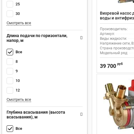
25
Вихревой насос 
30
воды и антифриз
Смотреть все
Производитель:
Артикул:
Длина подачи по горизонтали,
Виды жидкости:
напор, м
Напряжение сети, В
Страна производст
Все
Модельный ряд:
8
руб
39 700
9
10
12
Смотреть все
Глубина всасывания (высота
всасывания), м
Все