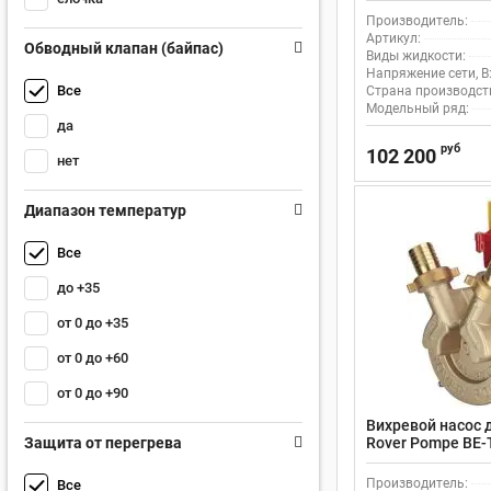
л/мин
Производитель:
Артикул:
Обводный клапан (байпас)
Виды жидкости:
Напряжение сети, В
Все
Страна производст
Модельный ряд:
да
руб
102 200
нет
Диапазон температур
Все
до +35
от 0 до +35
от 0 до +60
от 0 до +90
Вихревой насос 
Защита от перегрева
Rover Pompe BE-T
поверхностный, 
л/мин
Производитель:
Все