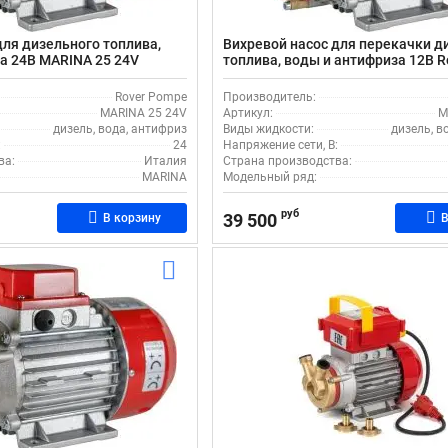
для дизельного топлива,
Вихревой насос для перекачки д
а 24В MARINA 25 24V
топлива, воды и антифриза 12В 
MARINA 25 12V
Rover Pompe
Производитель:
MARINA 25 24V
Артикул:
M
дизель, вода, антифриз
Виды жидкости:
дизель, в
:
24
Напряжение сети, В:
ва:
Италия
Страна производства:
MARINA
Модельный ряд:
руб
39 500
В корзину
В