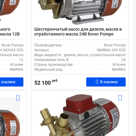
ьного
Шестеренчатый насос для дизеля, масла и
 масла 12В
отработанного масла 24В Rover Pompe
MARINA 24V-G20
Rover Pompe
Производитель:
Rover Pompe
2V NOVAX G20
Артикул:
MARINA 24V-G20
отанное масло
Виды жидкости:
дизель, масло, отработанное масло
12
Напряжение сети, В:
24
Италия
Страна производства:
Италия
MARINA
Модельный ряд:
MARINA
руб
52 100
 корзину
В корзину