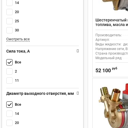
14
20
Шестеренчатый 
25
топлива, масла 
Rover Pompe MA
30
Производитель:
Смотреть все
Артикул:
Виды жидкости:
ди
Напряжение сети, В
Сила тока, А
Страна производст
Модельный ряд:
Все
руб
52 100
2
11
Диаметр выходного отверстия, мм
Все
14
20