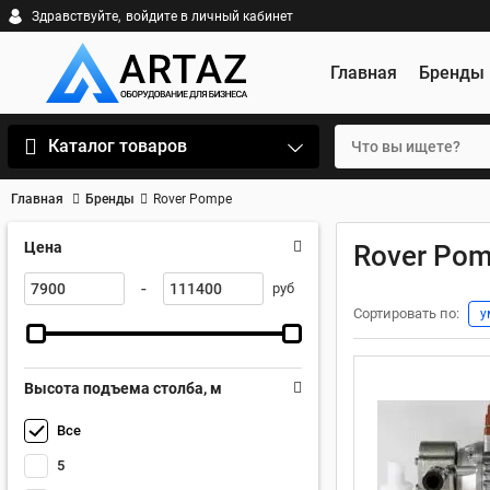
Здравствуйте,
войдите в личный кабинет
Главная
Бренды
Каталог товаров
Главная
Бренды
Rover Pompe
Цена
Rover Po
-
руб
Сортировать по:
у
Высота подъема столба, м
Все
5