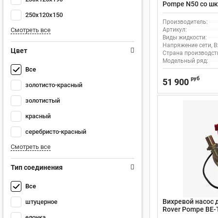
Pompe N50 со шк
поверхностный, с
250х120х150
м3/час
Производитель:
Смотреть все
Артикул:
Виды жидкости:
Напряжение сети, В
Цвет
Страна производст
Модельный ряд:
Все
руб
51 900
золотисто-красный
золотистый
красный
серебристо-красный
Смотреть все
Тип соединения
Все
Вихревой насос 
штуцерное
Rover Pompe BE-T
поверхностный, 
елочка