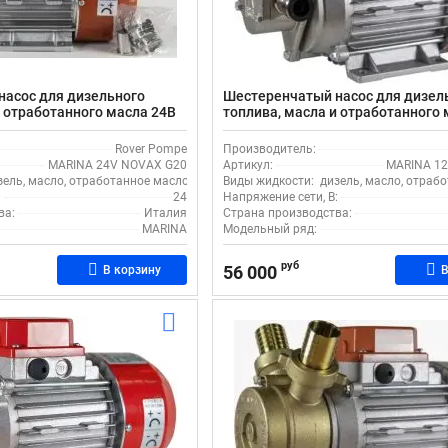
насос для дизельного
Шестеренчатый насос для дизел
и отработанного масла 24В
топлива, масла и отработанного
NOVAX G20
Rover Pompe
Производитель:
MARINA 24V NOVAX G20
Артикул:
MARINA 1
зель, масло, отработанное масло
Виды жидкости:
дизель, масло, отраб
:
24
Напряжение сети, В:
ва:
Италия
Страна производства:
MARINA
Модельный ряд:
руб
56 000
В корзину
В