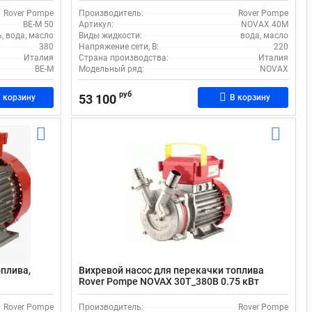
л/мин
Rover Pompe
Производитель:
Rover Pompe
BE-M 50
Артикул:
NOVAX 40M
, вода, масло
Виды жидкости:
вода, масло
380
Напряжение сети, В:
220
Италия
Страна производства:
Италия
BE-M
Модельный ряд:
NOVAX
руб
53 100
 корзину
В корзину
оплива,
Вихревой насос для перекачки топлива
Rover Pompe NOVAX 30T_380В 0.75 кВт
ностью 110
поверхностный с производительностью 85
л/м 380
Rover Pompe
Производитель:
Rover Pompe