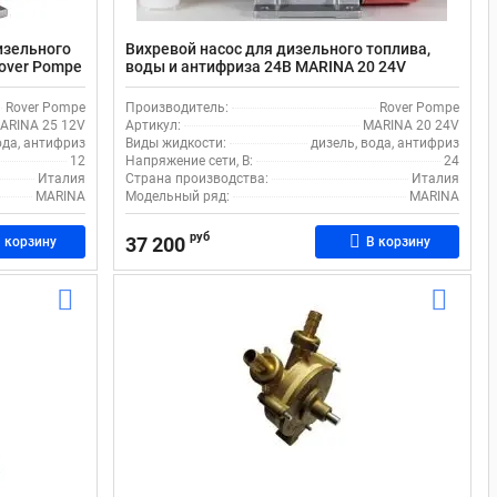
изельного
Вихревой насос для дизельного топлива,
Rover Pompe
воды и антифриза 24В MARINA 20 24V
Rover Pompe
Производитель:
Rover Pompe
ARINA 25 12V
Артикул:
MARINA 20 24V
ода, антифриз
Виды жидкости:
дизель, вода, антифриз
12
Напряжение сети, В:
24
Италия
Страна производства:
Италия
MARINA
Модельный ряд:
MARINA
руб
37 200
 корзину
В корзину