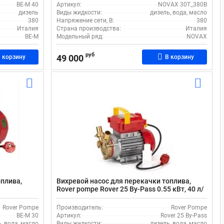
BE-M 40
Артикул:
NOVAX 30T_380В
дизель
Виды жидкости:
дизель, вода, масло
380
Напряжение сети, В:
380
Италия
Страна производства:
Италия
BE-M
Модельный ряд:
NOVAX
руб
49 000
 корзину
В корзину
оплива,
Вихревой насос для перекачки топлива,
Rover pompe Rover 25 By-Pass 0.55 кВт, 40 л/
ностью 83
м
Rover Pompe
Производитель:
Rover Pompe
BE-M 30
Артикул:
Rover 25 By-Pass
, вода, масло
Виды жидкости:
дизель, вода, масло