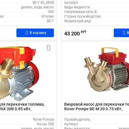
BE-T 40_380В
Артикул:
дизель, вода, масло
Виды жидкости:
:
380
Напряжение сети, В:
ва:
Италия
Страна производства:
BE-T
Модельный ряд:
руб
43 200
В корзину
В
для перекачки топлива,
Вихревой насос для перекачки т
AX 30B 0.85 кВт,
Rover Pompe BE-M 30 0.75 кВт,
с производительностью 80
поверхностный, с производитель
л/мин
Rover Pompe
Производитель:
Novax 30B
Артикул:
дизель, вода, масло
Виды жидкости:
дизель