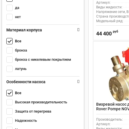
Артикул:
Виды жидкости:
да
Напряжение сети, В
Страна производст
нет
Модельный ряд:
Материал корпуса
руб
44 400
Все
бронза
бронза с никелевым покрытием
латунь
Особенности насоса
Все
Высокая производительность
Вихревой насос 
Rover Pompe NOV
Защита от перегрева
поверхностный, 
л/мин
Производитель:
Надежность
Артикул:
Виды жидкости: