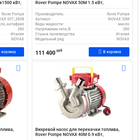
x1500 кВт,
Rover Pompe NOVAX 50M 1.5 кВт,
-14,0 м3/
поверхностный, с производительностью 250
л/мин
Rover Pompe
Производитель:
Rover Pompe
AX 50T_380В
Артикул:
NOVAX 50M
сло, антифриз
Виды жидкости:
масло
380
Напряжение сети, В:
380
Италия
Страна производства:
Италия
NOVAX
Модельный ряд:
NOVAX
руб
111 400
 корзину
В корзину
оплива,
Вихревой насос для перекачки топлива,
Rover Pompe NOVAX 40M 0.9 кВт,
ностью 230
поверхностный, с производительностью 108