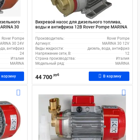
изельного
Вихревой насос для дизельного топлива,
MARINA 30
воды и антифриза 12В Rover Pompe MARINA
30 12V
Rover Pompe
Производитель:
Rover Pompe
ARINA 30 24V
Артикул:
MARINA 30 12V
ода, антифриз
Виды жидкости:
дизель, вода, антифриз
24
Напряжение сети, В:
12
Италия
Страна производства:
Италия
MARINA
Модельный ряд:
MARINA
руб
44 700
 корзину
В корзину