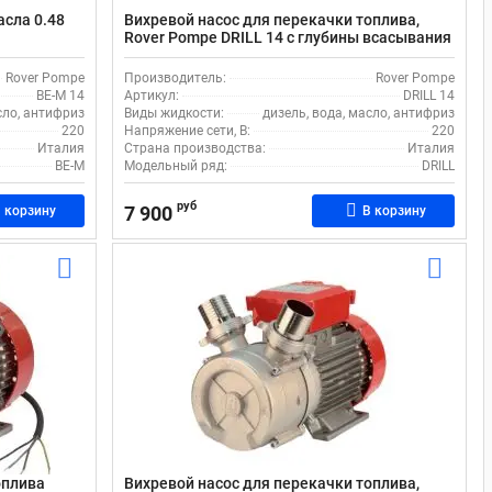
асла 0.48
Вихревой насос для перекачки топлива,
Rover Pompe DRILL 14 с глубины всасывания
л/мин
до 7 м, поверхностный, с подачей до 15 л/
мин
Rover Pompe
Производитель:
Rover Pompe
BE-M 14
Артикул:
DRILL 14
сло, антифриз
Виды жидкости:
дизель, вода, масло, антифриз
220
Напряжение сети, В:
220
Италия
Страна производства:
Италия
BE-M
Модельный ряд:
DRILL
руб
7 900
 корзину
В корзину
оплива
Вихревой насос для перекачки топлива,