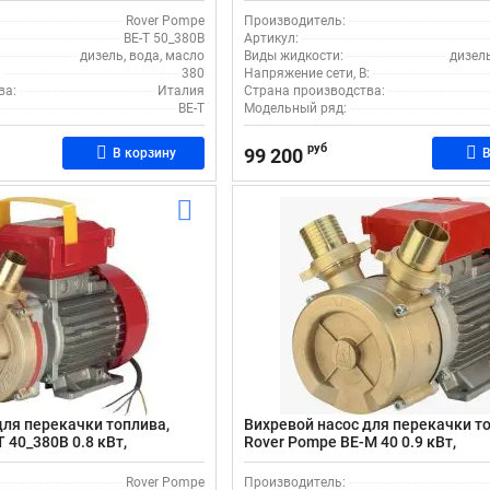
л/мин
Rover Pompe
Производитель:
BE-T 50_380В
Артикул:
дизель, вода, масло
Виды жидкости:
дизель
:
380
Напряжение сети, В:
ва:
Италия
Страна производства:
BE-T
Модельный ряд:
руб
99 200
В корзину
В
для перекачки топлива,
Вихревой насос для перекачки т
 40_380В 0.8 кВт,
Rover Pompe BE-M 40 0.9 кВт,
с производительностью 108
поверхностный, с производитель
л/мин
Rover Pompe
Производитель: