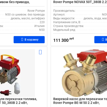
ивом без привода,
Rover Pompe NOVAX 50T_380В 2.2
 подачей от 2.0-8.0-14.0
поверхностный, с подачей 2,0-8,0
час
Rover Pompe
Производитель:
N50 со шкивом. без привода
Артикул:
NOV
дизель, масло, антифриз
Виды жидкости:
дизель, вода, ма
:
220
Напряжение сети, В:
ва:
Италия
Страна производства:
N50
Модельный ряд:
руб
111 300
В корзину
В
для перекачки топлива,
Вихревой насос для перекачки т
 50_380В 2.2 кВт,
Rover Pompe BE-M 50 2.2 кВт,
с производительностью 250
поверхностный, с производитель