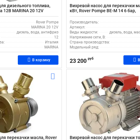
для дизельного топлива,
Вихревой насос для перекачки м
а 12В MARINA 20 12V
кВт, Rover Pompe BE-M 14 6 бар,
поверхностный, с подачей до 15 
Rover Pompe
Производитель:
MARINA 20 12V
Артикул:
дизель, вода, антифриз
Виды жидкости:
дизель, вода, ма
:
12
Напряжение сети, В:
ва:
Италия
Страна производства:
MARINA
Модельный ряд:
руб
23 200
В корзину
В
для перекачки масла, Rover
Вихревой насос для перекачки т