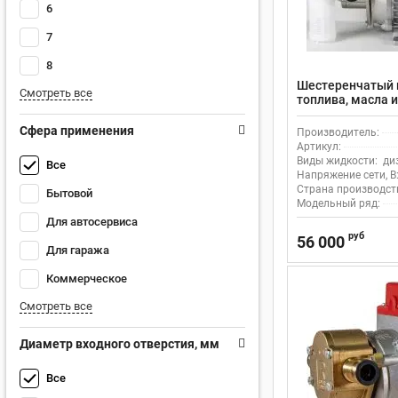
6
7
8
Шестеренчатый 
Смотреть все
топлива, масла 
NOVAX G20
Сфера применения
Производитель:
Артикул:
Виды жидкости:
ди
Все
Напряжение сети, В
Страна производст
Бытовой
Модельный ряд:
Для автосервиса
руб
56 000
Для гаража
Коммерческое
Смотреть все
Диаметр входного отверстия, мм
Все