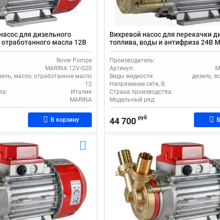
насос для дизельного
Вихревой насос для перекачки д
и отработанного масла 12В
топлива, воды и антифриза 24В 
RINA 12V-G20
24V
Rover Pompe
Производитель:
MARINA 12V-G20
Артикул:
M
зель, масло, отработанное масло
Виды жидкости:
дизель, в
:
12
Напряжение сети, В:
ва:
Италия
Страна производства:
MARINA
Модельный ряд:
руб
44 700
В корзину
В