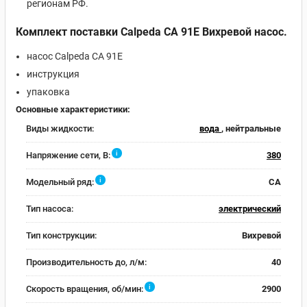
регионам РФ.
Комплект поставки Calpeda CA 91E Вихревой насос.
насос Calpeda CA 91E
инструкция
упаковка
Основные характеристики:
Виды жидкости:
вода
, нейтральные
i
Напряжение сети, В:
380
i
Модельный ряд:
CA
Тип насоса:
электрический
Тип конструкции:
Вихревой
Производительность до, л/м:
40
i
Скорость вращения, об/мин:
2900