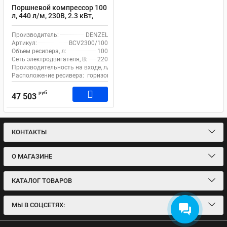
Поршневой компрессор 100
л, 440 л/м, 230В, 2.3 кВт,
коаксиальный (прямой),
масляный DENZEL
Производитель:
DENZEL
BCV2300/100 повышенного
Артикул:
BCV2300/100
давления
Объем ресивера, л:
100
Сеть электродвигателя, В:
220
Производительность на входе, л/м:
440
Расположение ресивера:
горизонтальный
руб
47 503
КОНТАКТЫ
О МАГАЗИНЕ
КАТАЛОГ ТОВАРОВ
МЫ В СОЦСЕТЯХ: