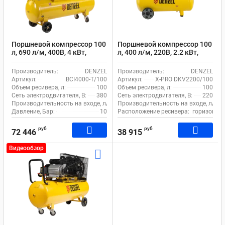
Поршневой компрессор 100
Поршневой компрессор 100
л, 690 л/м, 400В, 4 кВт,
л, 400 л/м, 220В, 2.2 кВт,
коаксиальный (прямой),
коаксиальный (прямой),
масляный DENZEL BCI4000-
масляный DENZEL X-PRO
Производитель:
DENZEL
Производитель:
DENZEL
T/100
DKV2200/100 повышенного
Артикул:
BCI4000-T/100
Артикул:
X-PRO DKV2200/100
давления
Объем ресивера, л:
100
Объем ресивера, л:
100
Сеть электродвигателя, В:
380
Сеть электродвигателя, В:
220
Производительность на входе, л/м:
690
Производительность на входе, л/м:
Давление, Бар:
10
Расположение ресивера:
горизонта
руб
руб
72 446
38 915
Видеообзор