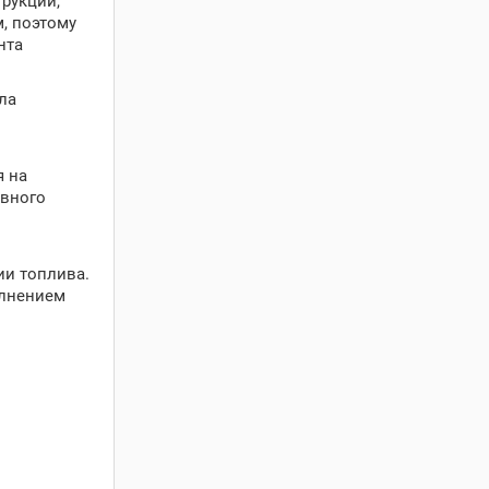
рукции,
, поэтому
нта
ла
я на
ивного
ии топлива.
олнением