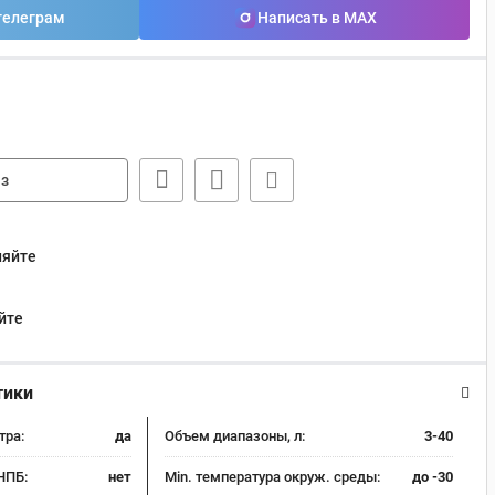
телеграм
Написать в MAX
з
няйте
йте
тики
тра:
да
Объем диапазоны, л:
3-40
НПБ:
нет
Min. температура окруж. среды:
до -30