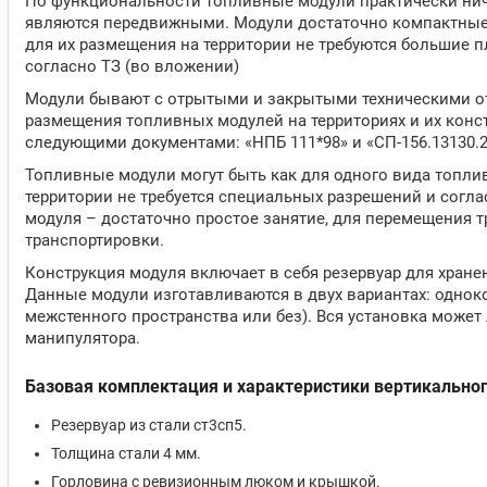
По функциональности топливные модули практически ниче
являются передвижными. Модули достаточно компактные
для их размещения на территории не требуются большие 
согласно ТЗ (во вложении)
Модули бывают с отрытыми и закрытыми техническими о
размещения топливных модулей на территориях и их конст
следующими документами: «НПБ 111*98» и «СП-156.13130.2
Топливные модули могут быть как для одного вида топлив
территории не требуется специальных разрешений и согл
модуля – достаточно простое занятие, для перемещения т
транспортировки.
Конструкция модуля включает в себя резервуар для хране
Данные модули изготавливаются в двух вариантах: однок
межстенного пространства или без). Вся установка может
манипулятора.
Базовая комплектация и характеристики вертикальног
Резервуар из стали ст3сп5.
Толщина стали 4 мм.
Горловина с ревизионным люком и крышкой.