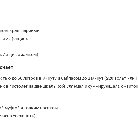
ном, кран шаровый.
нями (опция).
ь / ящик с замком).
ючает:
ю до 50 литров в минуту и байпасом до 2 минут (220 вольт или 1
ик в пистолет на две шкалы (обнуляемая и суммирующая), с «вит
й муфтой и тонким носиком.
можно увеличить).