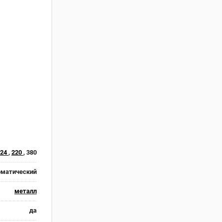
24
,
220
, 380
оматический
металл
да