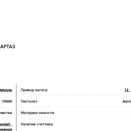
 АРТАЗ
дизель
Привод насоса:
12
,
10000
Пистолет:
Авт
очистка
Материал емкости:
возки)
,
Наличие счетчика:
нерная