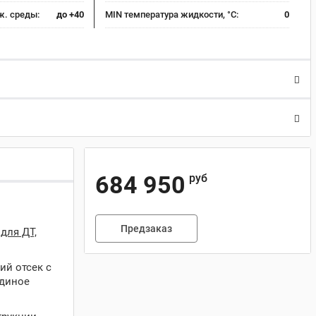
ж. среды:
до +40
MIN температура жидкости, °C:
0
684 950
руб
Предзаказ
для ДТ,
ий отсек с
единое