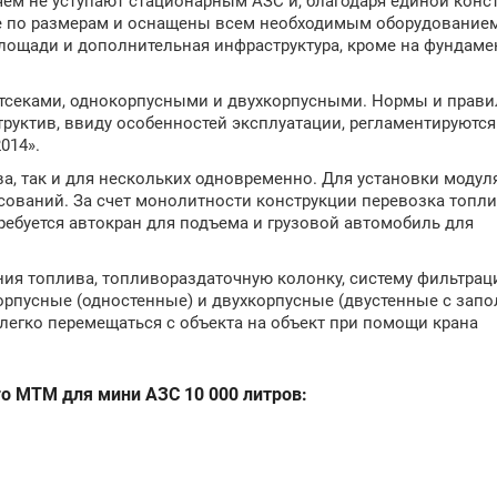
м не уступают стационарным АЗС и, благодаря единой конст
 по размерам и оснащены всем необходимым оборудованием
площади и дополнительная инфраструктура, кроме на фундаме
тсеками, однокорпусными и двухкорпусными. Нормы и прави
руктив, ввиду особенностей эксплуатации, регламентируются
014».
а, так и для нескольких одновременно. Для установки модул
асований. За счет монолитности конструкции перевозка топл
ребуется автокран для подъема и грузовой автомобиль для
ния топлива, топливораздаточную колонку, систему фильтрац
орпусные (одностенные) и двухкорпусные (двустенные с зап
 легко перемещаться с объекта на объект при помощи крана
о МТМ для мини АЗС 10 000 литров: