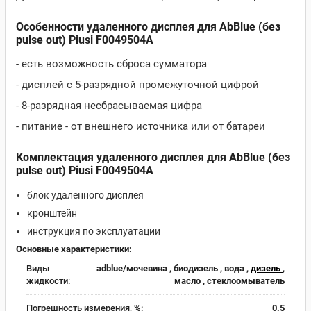
Особенности удаленного дисплея для AbBlue (без
pulse out) Piusi F0049504A
- есть возможность сброса сумматора
- дисплей с 5-разрядной промежуточной цифрой
- 8-разрядная несбрасываемая цифра
- питание - от внешнего источника или от батареи
Комплектация удаленного дисплея для AbBlue (без
pulse out) Piusi F0049504A
блок удаленного дисплея
кронштейн
инструкция по эксплуатации
Основные характеристики:
Виды
adblue/мочевина , биодизель , вода ,
дизель
,
жидкости:
масло , стеклоомыватель
Погрешность измерения, %:
0.5