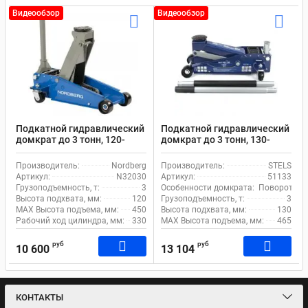
Видеообзор
Видеообзор
Подкатной гидравлический
Подкатной гидравлический
домкрат до 3 тонн, 120-
домкрат до 3 тонн, 130-
450мм Nordberg N32030
465мм STELS 51133
Производитель:
Nordberg
Производитель:
STELS
Артикул:
N32030
Артикул:
51133
Грузоподъемность, т:
3
Особенности домкрата:
Поворотная 
Высота подхвата, мм:
120
Грузоподъемность, т:
3
MAX Высота подъема, мм:
450
Высота подхвата, мм:
130
Рабочий ход цилиндра, мм:
330
MAX Высота подъема, мм:
465
руб
руб
10 600
13 104
КОНТАКТЫ