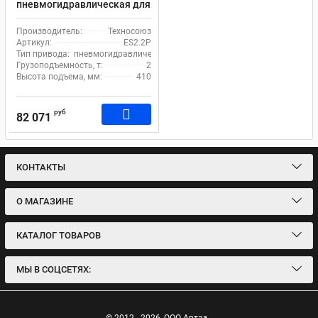
пневмогидравлическая для
ямы, ножничных и
четырёхстоечных
Производитель:
Техносоюз
подъемников 2т Техносоюз
Артикул:
ES2.2P
ES2.2P
Тип привода:
пневмогидравлический
Грузоподъемность, т:
2
Высота подъема, мм:
410
руб
82 071
КОНТАКТЫ
О МАГАЗИНЕ
КАТАЛОГ ТОВАРОВ
МЫ В СОЦСЕТЯХ: