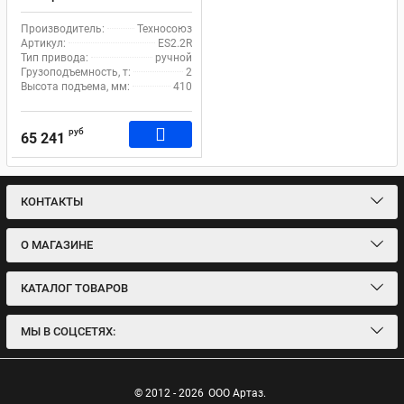
подъемников, установка в
яму, 2т Техносоюз ES2.2R
Производитель:
Техносоюз
Артикул:
ES2.2R
Тип привода:
ручной
Грузоподъемность, т:
2
Высота подъема, мм:
410
руб
65 241
КОНТАКТЫ
О МАГАЗИНЕ
КАТАЛОГ ТОВАРОВ
МЫ В СОЦСЕТЯХ:
© 2012 - 2026
ООО Артаз.