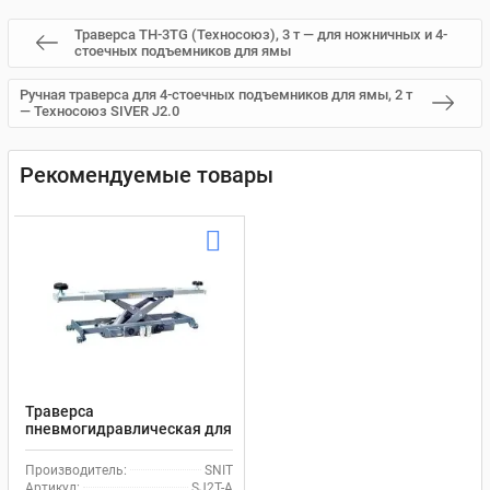
Траверса TH-3TG (Техносоюз), 3 т — для ножничных и 4-
стоечных подъемников для ямы
Ручная траверса для 4-стоечных подъемников для ямы, 2 т
— Техносоюз SIVER J2.0
Рекомендуемые товары
Траверса
пневмогидравлическая для
ножничных подъемников, в
яму, 2 т SNIT SJ2T-A
Производитель:
SNIT
Артикул:
SJ2T-A