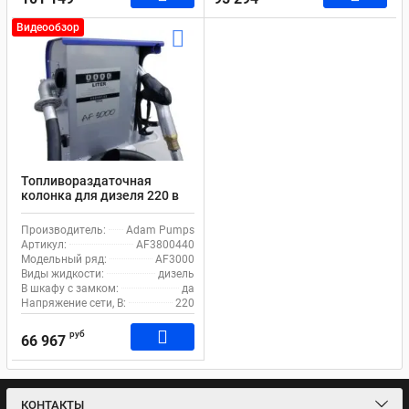
Видеообзор
Топливораздаточная
колонка для дизеля 220 в
Adam Pumps AF3000 80
230V AF3800440
Производитель:
Adam Pumps
Артикул:
AF3800440
Модельный ряд:
AF3000
Виды жидкости:
дизель
В шкафу с замком:
да
Напряжение сети, В:
220
руб
66 967
КОНТАКТЫ