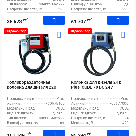
Тип насоса:
электрический
В шкафу с замком:
да
Напряжение сети, В:
220
Напряжение сети, В:
220
руб
руб
36 573
61 707
Видеообзор
Видеообзор
Топливораздаточная
Колонка для дизеля 24 в
колонка для дизеля 220
Piusi CUBE 70 DC 24V
вольт с фильтром Piusi
F0057700C
CUBE 56/33 Filter F00575400
Производитель:
Piusi
Производитель:
Piusi
Артикул:
F00575400
Артикул:
F0057700C
Модельный ряд:
CUBE
Модельный ряд:
CUBE
Виды жидкости:
дизель
Виды жидкости:
дизель
Тип насоса:
электрический
Напряжение сети, В:
24
В шкафу с замком:
нет
Мощность, Вт:
420
руб
руб
101 149
95 294