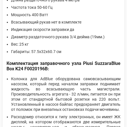
Длина раздаточного рукава 4 метра
Частота тока 50-60 Гц
Мощность 400 Ватт
Всасывающий рукав нет в комплекте
Индикация скорости заправки да
Диаметр раздаточного рукава 3/4 дюйма (19мм.)
Вес: 25 кг
Габариты: 57.5x32x60.7 см
Комплектация заправочного узла Piusi SuzzaraBlue
Box K24 F0020196B:
Колонка для AdBlue оборудована самовсасывающим
насосом, который перед началом заправки поднимает
жидкость во всасывающую часть магистрали.
Производительность агрегата - 32 л/мин, питается он при
этом от стандартной бытовой розетки на 220 вольт.
Установленный в насосе байпас предохраняет двигатель
от поломок при внезапных остановках подачи мочевины.
Расходомер относится к типу электронных, он имеет ЖК
дисплей, на котором отображаются две измерительные