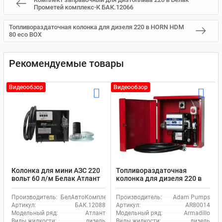
Прометей комплекс-К БАК.12066
Топливораздаточная колонка для дизеля 220 в HORN HDM
80 есо BOX
Рекомендуемые товары
Видеообзор
Видеообзор
Колонка для мини АЗС 220
Топливораздаточная
вольт 60 л/м Белак Атлант
колонка для дизеля 220 в
БАК.12088
Adam Pumps Armadillo 80
230V AR80014
Производитель:
БелАвтоКомплект
Производитель:
Adam Pumps
Артикул:
БАК.12088
Артикул:
AR80014
Модельный ряд:
Атлант
Модельный ряд:
Armadillo
Виды жидкости:
дизель
Виды жидкости:
дизель