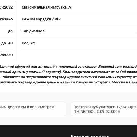
CR2032
Максимальная нагрузка, А:
указано
Режим зарядки АКБ:
да
Тип дисплея:
0 до -40
Вес, кг:
75х330
бличной офертой или истинной в последней инстанции. Внешний вид изделий
ционный ориентировочный вариант). Производители оставляют за собой прав
х) - обязательно запрашивайте подтверждение значений ключевых характерис
прашивать подтверждения цены и наличия товара на складах в Москве и Сан
овым дисплеем и вольтметром
Тестер аккумуляторов 12/24В для
THINKTOOL 3.09.02.0005