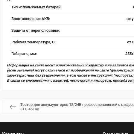
Тип используемых батарей:
Восстановление АКБ:
не 
Защита от переполюсовки:
Рабочая температура, С:
от 
Габариты, мм:
255х
Информация на сайте носит ознакомительный характер и не является пу
(если заявлена) могут отличаться от изображений на сайте (демонстра
характеристики без уведомления, в том числе в инструкциях (паспорта
В связи со сложностями с валютой, логистикой и импортом, просьба за
Тестер для аккумуляторов 12/24В профессиональный с цифр
JTC-4614B