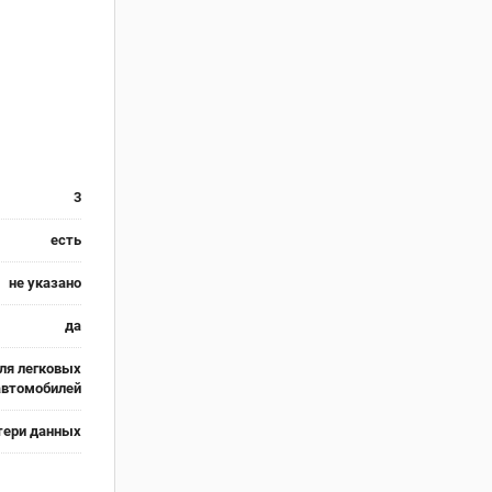
3
есть
не указано
да
ля легковых
автомобилей
тери данных