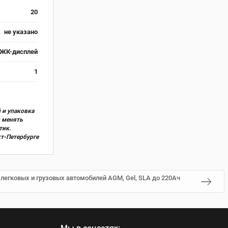
20
не указано
ЖК-дисплей
1
 и упаковка
о менять
тик.
кт-Петербурге
 легковых и грузовых автомобилей AGM, Gel, SLA до 220Ач