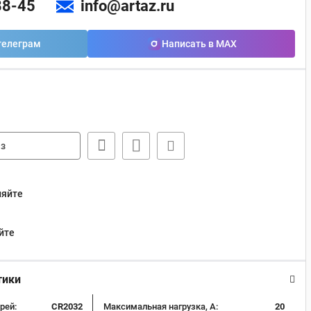
88-45
info@artaz.ru
телеграм
Написать в MAX
з
няйте
йте
тики
рей:
CR2032
Максимальная нагрузка, А:
20