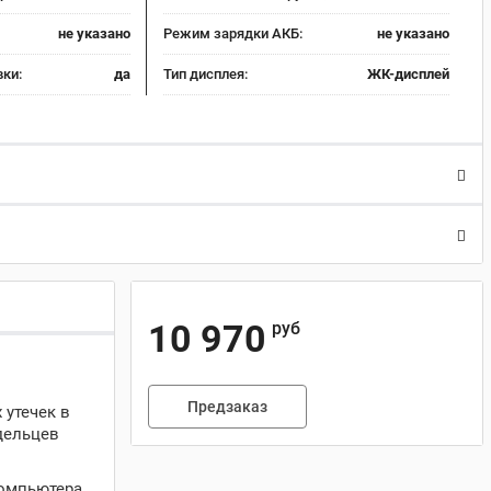
не указано
Режим зарядки АКБ:
не указано
ки:
да
Тип дисплея:
ЖК-дисплей
10 970
руб
Предзаказ
 утечек в
дельцев
омпьютера,