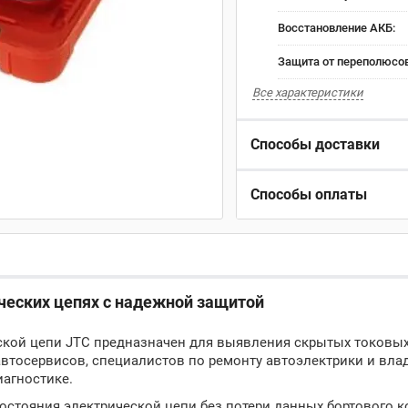
Восстановление АКБ:
Защита от переполюсов
Все характеристики
Способы доставки
Способы оплаты
ических цепях с надежной защитой
еской цепи JTC предназначен для выявления скрытых токовых
автосервисов, специалистов по ремонту автоэлектрики и вла
иагностике.
остояния электрической цепи без потери данных бортового к