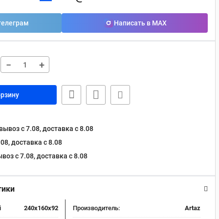
телеграм
Написать в MAX
−
+
орзину
ывоз с 7.08, доставка c 8.08
08, доставка c 8.08
оз с 7.08, доставка c 8.08
тики
i
240x160x92
Производитель:
Artaz