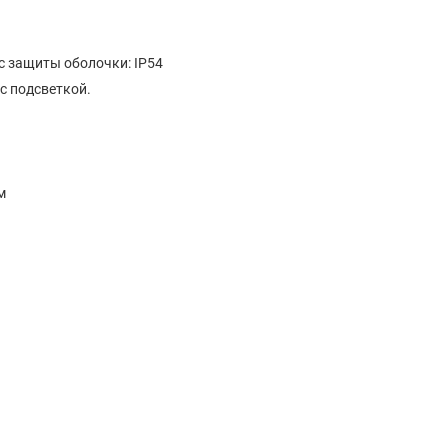
 защиты оболочки: IP54
с подсветкой.
м