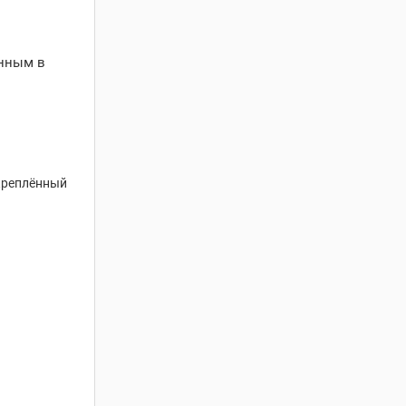
енным в
акреплённый