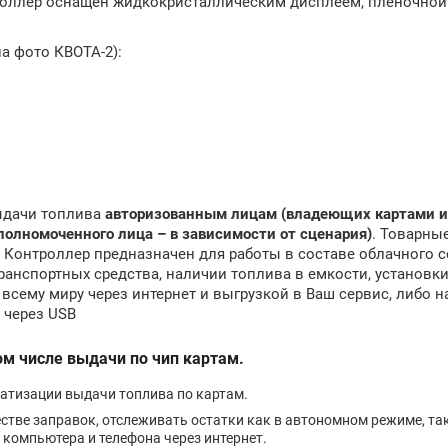
роллер оснащен жидкокристаллическим дисплеем, пленочной
а фото КВОТА-2):
ыдачи топлива
авторизованным лицам
(владеющих картами и
олномоченного лица – в зависимости от сценария)
. Товарны
Контроллер предназначен для работы в составе облачного с
ранспортных средства, наличии топлива в емкости, установк
всему миру через интернет и выгрузкой в Ваш сервис, либо 
 через USB
ом числе выдачи по чип картам.
атизации выдачи топлива по картам.
стве заправок, отслеживать остатки как в автономном режиме, так
 компьютера и телефона через интернет.