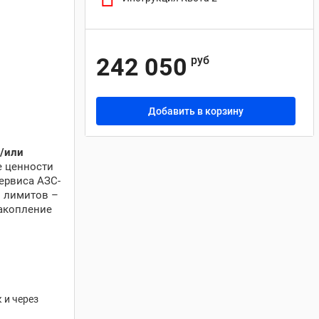
242 050
руб
Добавить в корзину
/или
е ценности
ервиса АЗС-
и лимитов –
накопление
 и через