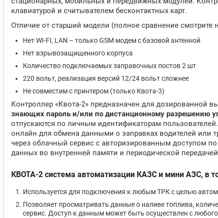
стационарных, мобильных и передвижных модулей. Конт
клавиатурой и считывателем бесконтактных карт.
Отличие от старший модели (полное сравнение смотрите н
Нет WI-FI, LAN – только GSM модем с базовой антенной
Нет взрывозащищенного корпуса
Количество подключаемых заправочных постов 2 шт
220 вольт, реализация версий 12/24 вольт сложнее
Не совместим с принтером (только Квота-3)
Контроллер «Квота-2» предназначен для дозированной в
знающих пароль и/или по дистанционному разрешению уп
отпускаются по личным идентификаторам пользователей. 
онлайн для обмена данными о заправках водителей или т
через облачный сервис с авторизированным доступом по 
данных во внутренней памяти и периодической передачей
КВОТА-2 система автоматизации КАЗС и мини АЗС, в т
Используется для подключения к любым ТРК с целью автом
Позволяет просматривать данные о наливе топлива, количе
сервис. Доступ к данным может быть осуществлен с любого