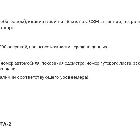
богревом), клавиатурой на 18 кнопок, GSM антенной, встро
 карт.
8000 операций, при невозможности передачи данных
номер автомобиля, показания одометра, номер путевого листа, з
 выдачи.
наличии соответствующего уровнемера):
ОТА-2
: