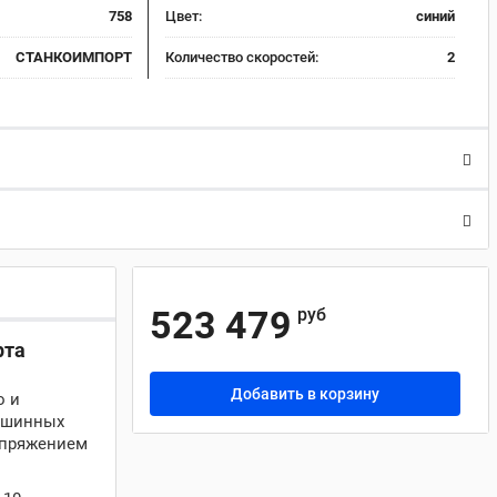
758
Цвет:
синий
СТАНКОИМПОРТ
Количество скоростей:
2
523 479
руб
рта
Добавить в корзину
о и
х шинных
апряжением