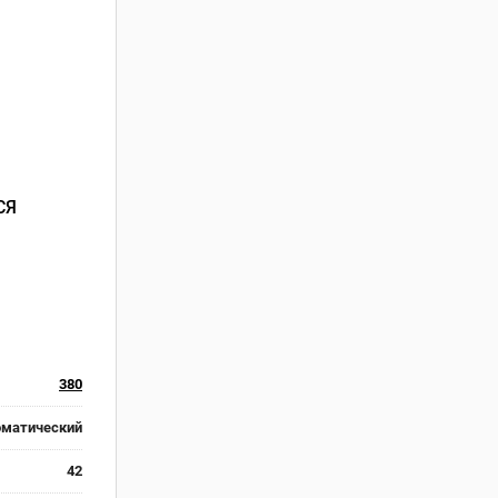
СЯ
380
оматический
42