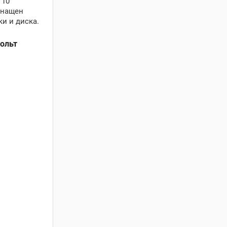
 10
снащен
и и диска.
вольт