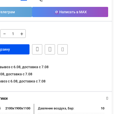
телеграм
Написать в MAX
−
+
орзину
ывоз с 6.08, доставка c 7.08
08, доставка c 7.08
оз с 6.08, доставка c 7.08
тики
i
2100x1900x1100
Давление воздуха, Бар:
10