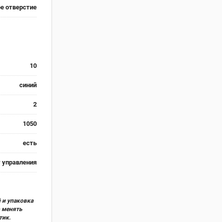
е отверстие
10
синий
2
1050
есть
т управления
 и упаковка
о менять
тик.