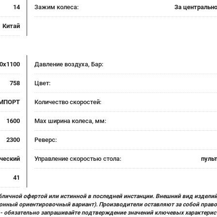
14
Зажим колеса:
За центрально
Китай
0x1100
Давление воздуха, Бар:
758
Цвет:
МПОРТ
Количество скоростей:
1600
Max ширина колеса, мм:
2300
Реверс:
ческий
Управление скоростью стола:
пуль
41
бличной офертой или истинной в последней инстанции. Внешний вид изделий
ционный ориентировочный вариант). Производители оставляют за собой прав
х) - обязательно запрашивайте подтверждение значений ключевых характерис