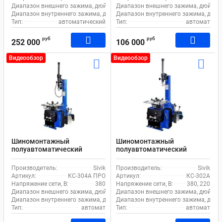
Диапазон внешнего зажима, дюйм:
12-28
Диапазон внешнего зажима, дюйм:
Диапазон внутреннего зажима, дюйм:
Диапазон внутреннего зажима, дюйм
14-30
Тип:
автоматический
Тип:
автомат
руб
руб
252 000
106 000
Видеообзор
Видеообзор
Шиномонтажный
Шиномонтажный
полуавтоматический
полуавтоматический
станок Sivik КС-304А ПРО
станок Sivik КС-302А для
для легкового транспорта
легкового транспорта
Производитель:
Sivik
Производитель:
Sivik
Артикул:
КС-304А ПРО
Артикул:
КС-302А
Напряжение сети, В:
380
Напряжение сети, В:
380, 220
Диапазон внешнего зажима, дюйм:
12-28
Диапазон внешнего зажима, дюйм:
Диапазон внутреннего зажима, дюйм:
Диапазон внутреннего зажима, дюйм
14-30
Тип:
автомат
Тип:
автомат