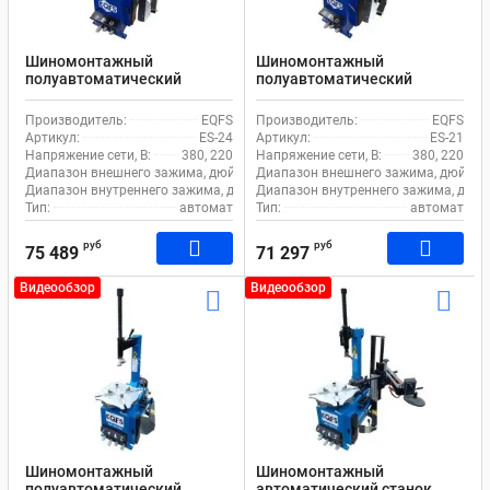
Шиномонтажный
Шиномонтажный
полуавтоматический
полуавтоматический
станок EQFS ES-24 для
станок EQFS ES-21 для
легкового транспорта
легкового транспорта
Производитель:
EQFS
Производитель:
EQFS
Артикул:
ES-24
Артикул:
ES-21
Напряжение сети, В:
380, 220
Напряжение сети, В:
380, 220
Диапазон внешнего зажима, дюйм:
11-21
Диапазон внешнего зажима, дюйм:
Диапазон внутреннего зажима, дюйм:
Диапазон внутреннего зажима, дюйм
12-24
Тип:
автомат
Тип:
автомат
руб
руб
75 489
71 297
Видеообзор
Видеообзор
Шиномонтажный
Шиномонтажный
полуавтоматический
автоматический станок