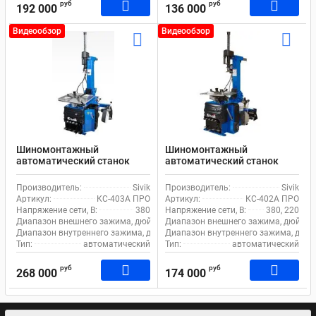
руб
руб
192 000
136 000
Видеообзор
Видеообзор
Шиномонтажный
Шиномонтажный
автоматический станок
автоматический станок
Sivik КС-403А ПРО для
Sivik КС-402А ПРО для
легкового транспорта
легкового транспорта
Производитель:
Sivik
Производитель:
Sivik
Артикул:
КС-403А ПРО
Артикул:
КС-402А ПРО
Напряжение сети, В:
380
Напряжение сети, В:
380, 220
Диапазон внешнего зажима, дюйм:
12-24
Диапазон внешнего зажима, дюйм:
Диапазон внутреннего зажима, дюйм:
Диапазон внутреннего зажима, дюйм
14-26
Тип:
автоматический
Тип:
автоматический
руб
руб
268 000
174 000