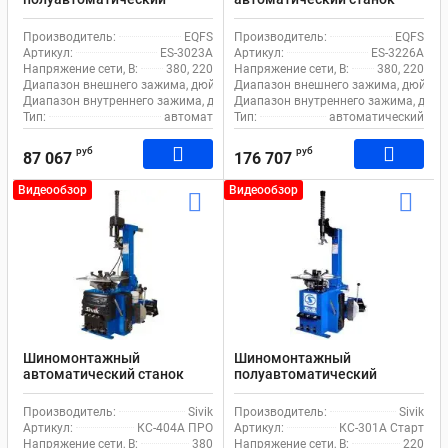
станок EQFS ES-3023A для
EQFS ES-3226A для
легкового транспорта
легкового транспорта
Производитель:
EQFS
Производитель:
EQFS
Артикул:
ES-3023A
Артикул:
ES-3226A
Напряжение сети, В:
380, 220
Напряжение сети, В:
380, 220
Диапазон внешнего зажима, дюйм:
11-21
Диапазон внешнего зажима, дюйм:
Диапазон внутреннего зажима, дюйм:
Диапазон внутреннего зажима, дюйм
12-24
Тип:
автомат
Тип:
автоматический
руб
руб
87 067
176 707
Видеообзор
Видеообзор
Шиномонтажный
Шиномонтажный
автоматический станок
полуавтоматический
Sivik КС-404А ПРО для
станок Sivik КС-301А Старт
легкового транспорта
для легкового транспорта
Производитель:
Sivik
Производитель:
Sivik
Артикул:
КС-404А ПРО
Артикул:
КС-301А Старт
Напряжение сети, В:
380
Напряжение сети, В:
220