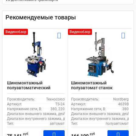
Рекомендуемые товары
Видеообзор
Видеообзор
Шиномонтажный
Шиномонтажный
полуавтоматический
полуавтомат станок
станок EQFS TS-24 для
Nordberg 4639B для
легкового транспорта
легкового и коммерческого
Производитель:
Техносоюз
Производитель:
Nordberg
транспорта
Артикул:
TS-24
Артикул:
4639B
Напряжение сети, В:
380, 220
Напряжение сети, В:
380
Диапазон внешнего зажима, дюйм:
11-21
Диапазон внешнего зажима, дюйм:
Диапазон внутреннего зажима, дюйм:
Диапазон внутреннего зажима, дюйм
12-24
Тип:
автомат
Тип:
полуавтомат
руб
руб