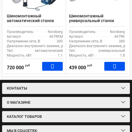
Шиномонтажный
Шиномонтажный
автоматический станок
универсальный станок
Nordberg 46TRKM для
Nordberg 46TRK для
грузового транспорта
грузового транспорта
Производитель:
Nordberg
Производитель:
Nordberg
Артикул:
46TRKM
Артикул:
46TRK
Напряжение сети, В:
380
Напряжение сети, В:
380
Диапазон внутреннего зажима, дюйм:
Диапазон внутреннего зажима, дюйм
13-26
Тип:
автоматический
Тип:
универсальный
Мощность, кВт:
1.1
Мощность, кВт:
1.8
руб
руб
720 000
439 000
КОНТАКТЫ
О МАГАЗИНЕ
КАТАЛОГ ТОВАРОВ
МЫ В СОЦСЕТЯХ: