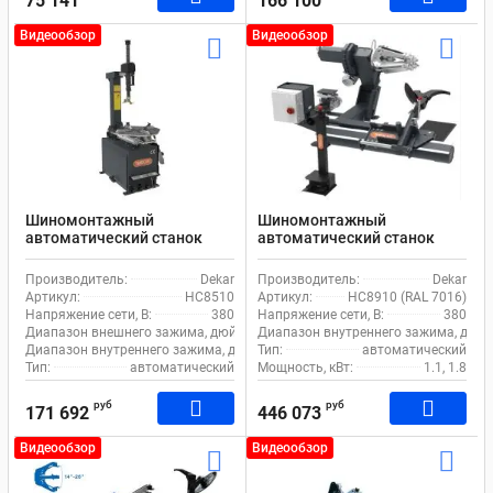
75 141
166 100
Видеообзор
Видеообзор
Шиномонтажный
Шиномонтажный
автоматический станок
автоматический станок
Dekar HC8510 для легкового
Dekar HC8910 для грузового
и коммерческого
транспорта
Производитель:
Dekar
Производитель:
Dekar
транспорта
Артикул:
HC8510
Артикул:
HC8910 (RAL 7016)
Напряжение сети, В:
380
Напряжение сети, В:
380
Диапазон внешнего зажима, дюйм:
10-22
Диапазон внутреннего зажима, дюйм
Диапазон внутреннего зажима, дюйм:
Тип:
12-24
автоматический
Тип:
автоматический
Мощность, кВт:
1.1, 1.8
руб
руб
171 692
446 073
Видеообзор
Видеообзор