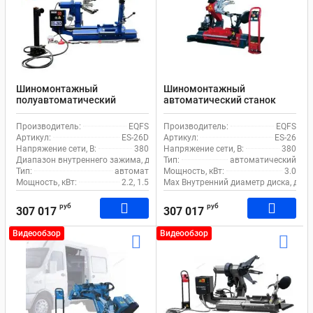
Шиномонтажный
Шиномонтажный
полуавтоматический
автоматический станок
станок EQFS ES-26D для
EQFS ES-26 для грузового
грузового транспорта
транспорта
Производитель:
EQFS
Производитель:
EQFS
Артикул:
ES-26D
Артикул:
ES-26
Напряжение сети, В:
380
Напряжение сети, В:
380
Диапазон внутреннего зажима, дюйм:
Тип:
14-26
автоматический
Тип:
автомат
Мощность, кВт:
3.0
Мощность, кВт:
2.2, 1.5
Max Внутренний диаметр диска, дюй
руб
руб
307 017
307 017
Видеообзор
Видеообзор