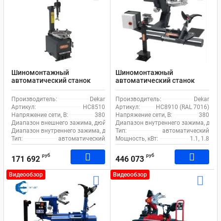
Шиномонтажный
Шиномонтажный
автоматический станок
автоматический станок
Dekar HC8510 для легкового
Dekar HC8910 для грузового
и коммерческого
транспорта
Производитель:
Dekar
Производитель:
Dekar
транспорта
Артикул:
HC8510
Артикул:
HC8910 (RAL 7016)
Напряжение сети, В:
380
Напряжение сети, В:
380
Диапазон внешнего зажима, дюйм:
10-22
Диапазон внутреннего зажима, дюйм
Диапазон внутреннего зажима, дюйм:
Тип:
12-24
автоматический
Тип:
автоматический
Мощность, кВт:
1.1, 1.8
руб
руб
171 692
446 073
Видеообзор
Видеообзор