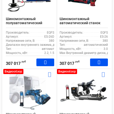
Шиномонтажный
Шиномонтажный
полуавтоматический
автоматический станок
станок EQFS ES-26D для
EQFS ES-26 для грузового
грузового транспорта
транспорта
Производитель:
EQFS
Производитель:
EQFS
Артикул:
ES-26D
Артикул:
ES-26
Напряжение сети, В:
380
Напряжение сети, В:
380
Диапазон внутреннего зажима, дюйм:
Тип:
14-26
автоматический
Тип:
автомат
Мощность, кВт:
3.0
Мощность, кВт:
2.2, 1.5
Max Внутренний диаметр диска, дюй
руб
руб
307 017
307 017
Видеообзор
Видеообзор