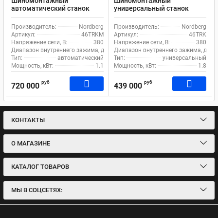
Шиномонтажный
Шиномонтажный
автоматический станок
универсальный станок
Nordberg 46TRKM для
Nordberg 46TRK для
грузового транспорта
грузового транспорта
Производитель:
Nordberg
Производитель:
Nordberg
Артикул:
46TRKM
Артикул:
46TRK
Напряжение сети, В:
380
Напряжение сети, В:
380
Диапазон внутреннего зажима, дюйм:
Диапазон внутреннего зажима, дюйм
13-26
Тип:
автоматический
Тип:
универсальный
Мощность, кВт:
1.1
Мощность, кВт:
1.8
руб
руб
720 000
439 000
КОНТАКТЫ
О МАГАЗИНЕ
КАТАЛОГ ТОВАРОВ
МЫ В СОЦСЕТЯХ: