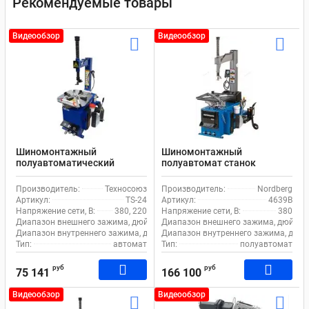
Рекомендуемые товары
Видеообзор
Видеообзор
Шиномонтажный
Шиномонтажный
полуавтоматический
полуавтомат станок
станок EQFS TS-24 для
Nordberg 4639B для
легкового транспорта
легкового и коммерческого
Производитель:
Техносоюз
Производитель:
Nordberg
транспорта
Артикул:
TS-24
Артикул:
4639B
Напряжение сети, В:
380, 220
Напряжение сети, В:
380
Диапазон внешнего зажима, дюйм:
11-21
Диапазон внешнего зажима, дюйм:
Диапазон внутреннего зажима, дюйм:
Диапазон внутреннего зажима, дюйм
12-24
Тип:
автомат
Тип:
полуавтомат
руб
руб
75 141
166 100
Видеообзор
Видеообзор