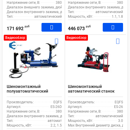
Напряжение сети, В:
380
Напряжение сети, В:
380
Диапазон внешнего зажима, дюйм:
10-22
Диапазон внутреннего зажима, дюйм
Диапазон внутреннего зажима, дюйм:
Тип:
12-24
автоматический
Тип:
автоматический
Мощность, кВт:
1.1, 1.8
руб
руб
171 692
446 073
Видеообзор
Видеообзор
Шиномонтажный
Шиномонтажный
полуавтоматический
автоматический станок
станок EQFS ES-26D для
EQFS ES-26 для грузового
грузового транспорта
транспорта
Производитель:
EQFS
Производитель:
EQFS
Артикул:
ES-26D
Артикул:
ES-26
Напряжение сети, В:
380
Напряжение сети, В:
380
Диапазон внутреннего зажима, дюйм:
Тип:
14-26
автоматический
Тип:
автомат
Мощность, кВт:
3.0
Мощность, кВт:
2.2, 1.5
Max Внутренний диаметр диска, дюй