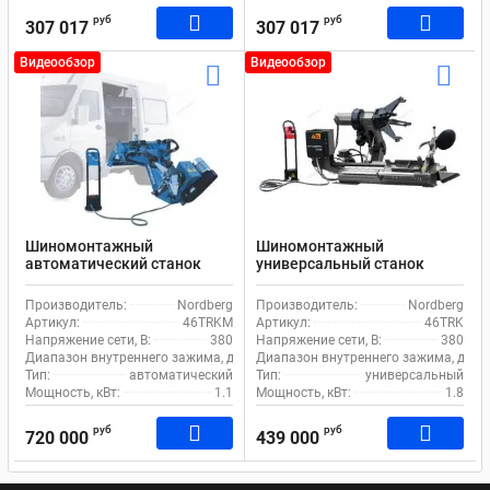
руб
руб
307 017
307 017
Видеообзор
Видеообзор
Шиномонтажный
Шиномонтажный
автоматический станок
универсальный станок
Nordberg 46TRKM для
Nordberg 46TRK для
грузового транспорта
грузового транспорта
Производитель:
Nordberg
Производитель:
Nordberg
Артикул:
46TRKM
Артикул:
46TRK
Напряжение сети, В:
380
Напряжение сети, В:
380
Диапазон внутреннего зажима, дюйм:
Диапазон внутреннего зажима, дюйм
13-26
Тип:
автоматический
Тип:
универсальный
Мощность, кВт:
1.1
Мощность, кВт:
1.8
руб
руб
720 000
439 000