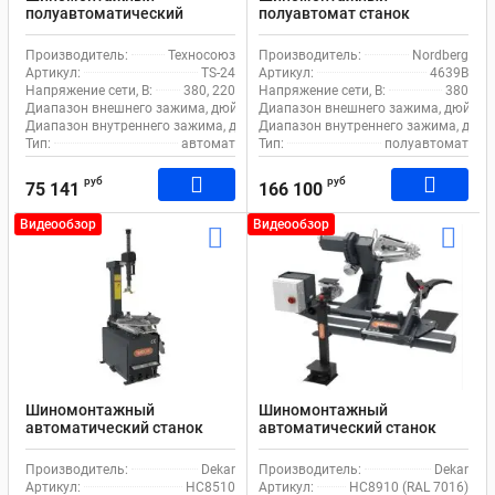
полуавтоматический
полуавтомат станок
станок EQFS TS-24 для
Nordberg 4639B для
легкового транспорта
легкового и коммерческого
Производитель:
Техносоюз
Производитель:
Nordberg
транспорта
Артикул:
TS-24
Артикул:
4639B
Напряжение сети, В:
380, 220
Напряжение сети, В:
380
Диапазон внешнего зажима, дюйм:
11-21
Диапазон внешнего зажима, дюйм:
Диапазон внутреннего зажима, дюйм:
Диапазон внутреннего зажима, дюйм
12-24
Тип:
автомат
Тип:
полуавтомат
руб
руб
75 141
166 100
Видеообзор
Видеообзор
Шиномонтажный
Шиномонтажный
автоматический станок
автоматический станок
Dekar HC8510 для легкового
Dekar HC8910 для грузового
и коммерческого
транспорта
Производитель:
Dekar
Производитель:
Dekar
транспорта
Артикул:
HC8510
Артикул:
HC8910 (RAL 7016)