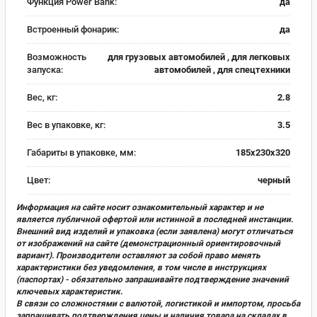
Функция Power Bank:
да
Встроенный фонарик:
да
Возможность
для грузовых автомобилей , для легковых
запуска:
автомобилей , для спецтехники
Вес, кг:
2.8
Вес в упаковке, кг:
3.5
Габариты в упаковке, мм:
185х230х320
Цвет:
черный
Информация на сайте носит ознакомительный характер и не
является публичной офертой или истинной в последней инстанции.
Внешний вид изделий и упаковка (если заявлена) могут отличаться
от изображений на сайте (демонстрационный ориентировочный
вариант). Производители оставляют за собой право менять
характеристики без уведомления, в том числе в инструкциях
(паспортах) - обязательно запрашивайте подтверждение значений
ключевых характеристик.
В связи со сложностями с валютой, логистикой и импортом, просьба
запрашивать подтверждения цены и наличия товара на складах в