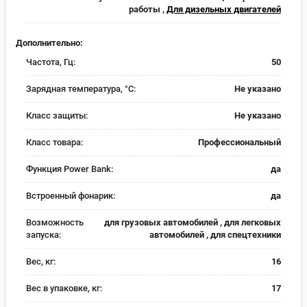
работы ,
Для дизельных двигателей
Дополнительно:
Частота, Гц:
50
Зарядная температура, °C:
Не указано
Класс защиты:
Не указано
Класс товара:
Профессиональный
Функция Power Bank:
да
Встроенный фонарик:
да
Возможность
для грузовых автомобилей , для легковых
запуска:
автомобилей , для спецтехники
Вес, кг:
16
Вес в упаковке, кг:
17