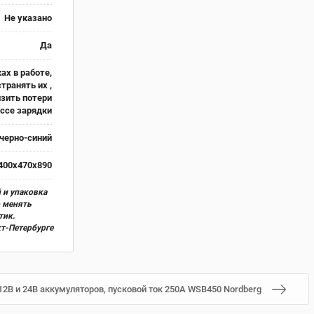
Не указано
Да
х в работе,
транять их ,
изить потери
ессе зарядки
черно-синий
400х470х890
 и упаковка
о менять
тик.
кт-Петербурге
12В и 24В аккумуляторов, пусковой ток 250А WSB450 Nordberg