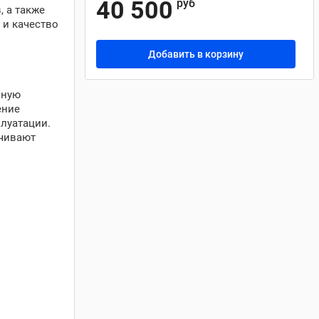
40 500
руб
, а также
 и качество
Добавить в корзину
чную
ение
плуатации.
ечивают