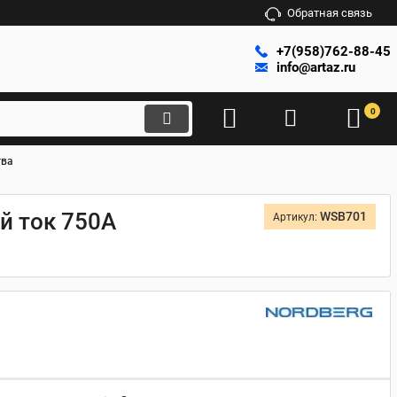
Обратная связь
+7(958)762-88-45
info@artaz.ru
0
тва
й ток 750A
WSB701
Артикул: