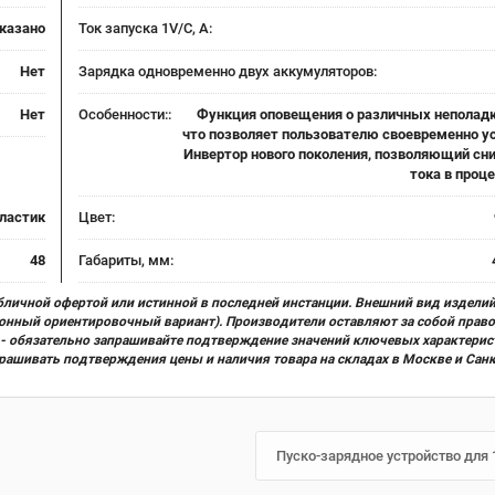
указано
Ток запуска 1V/C, А:
Нет
Зарядка одновременно двух аккумуляторов:
Нет
Особенности::
Функция оповещения о различных неполадка
что позволяет пользователю своевременно ус
Инвертор нового поколения, позволяющий сн
тока в проц
пластик
Цвет:
48
Габариты, мм:
бличной офертой или истинной в последней инстанции. Внешний вид изделий
ционный ориентировочный вариант). Производители оставляют за собой прав
х) - обязательно запрашивайте подтверждение значений ключевых характерис
прашивать подтверждения цены и наличия товара на складах в Москве и Сан
Пуско-зарядное устройство для 