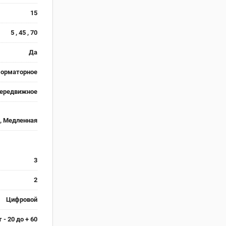
15
5 , 45 , 70
Да
форматорное
ередвижное
, Медленная
3
2
Цифровой
т - 20 до + 60