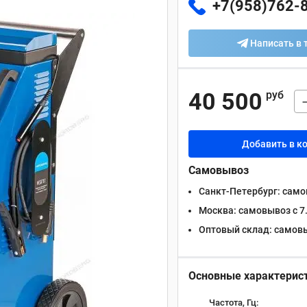
+7(958)762-
Написать в 
40 500
руб
Добавить в к
Самовывоз
Санкт-Петербург:
самов
Москва:
самовывоз с 7.
Оптовый склад:
самовыв
Основные характерис
Частота, Гц: