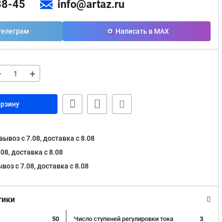
88-45
info@artaz.ru
телеграм
Написать в MAX
−
+
орзину
ывоз с 7.08, доставка c 8.08
08, доставка c 8.08
оз с 7.08, доставка c 8.08
тики
50
Число ступеней регулировки тока
3