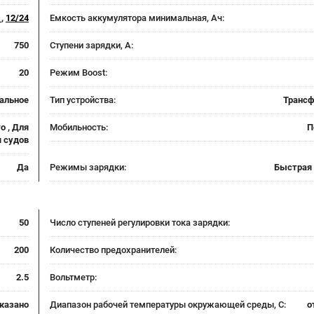
4
,
12/24
Емкость аккумулятора минимальная, Ач:
750
Ступени зарядки, А:
20
Режим Boost:
альное
Тип устройства:
Транс
о , Для
Мобильность:
П
я судов
Да
Режимы зарядки:
Быстрая 
50
Число ступеней регулировки тока зарядки:
200
Количество предохранителей:
2.5
Вольтметр:
указано
Диапазон рабочей температуры окружающей среды, С:
о