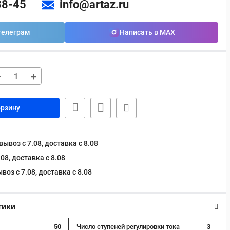
88-45
info@artaz.ru
телеграм
Написать в MAX
−
+
орзину
ывоз с 7.08, доставка c 8.08
08, доставка c 8.08
оз с 7.08, доставка c 8.08
тики
50
Число ступеней регулировки тока
3