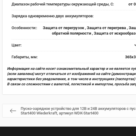
Диапазон рабочей температуры окружающей среды, С:
от 0
Зарядка одновременно двух аккумуляторов:
Особенности::
Защита от перегрузок , Защита от перегрева , За
обратной полярности , Защита от искрообра
Цвет:
Габариты, мм:
365х3
Информация на сайте носит ознакомительный характер и не является пу
(если заявлена) могут отличаться от изображений на сайте (демонстра
характеристики без уведомления, в том числе в инструкциях (паспорта
В связи со сложностями с валютой, логистикой и импортом, просьба за
Пуско-зарядное устройство для 12В и 24В аккумуляторов с п
Start400 Wiederkraft, артикул WDK-Start400