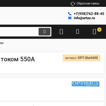
Обратная связь
+7(958)762-88-45
info@artaz.ru
0
тва
 током 550A
OPT-Start650
Артикул: