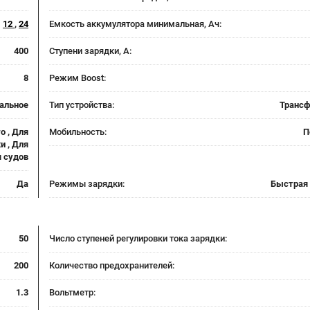
12
,
24
Емкость аккумулятора минимальная, Ач:
400
Ступени зарядки, А:
8
Режим Boost:
альное
Тип устройства:
Транс
о , Для
Мобильность:
П
и , Для
я судов
Да
Режимы зарядки:
Быстрая 
50
Число ступеней регулировки тока зарядки:
200
Количество предохранителей:
1.3
Вольтметр: