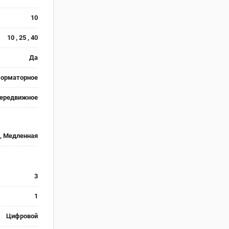
10
10 , 25 , 40
Да
форматорное
ередвижное
, Медленная
3
1
Цифровой