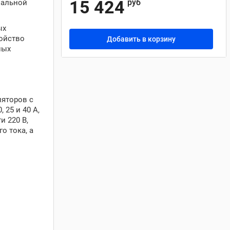
15 424
руб
нальной
ых
ройство
Добавить в корзину
ных
ляторов с
 25 и 40 А,
и 220 В,
о тока, а