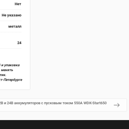
Нет
Не указано
металл
24
 и упаковка
о менять
тик.
кт-Петербурге
2В и 24В аккумуляторов с пусковым током 550A WDK-Start650