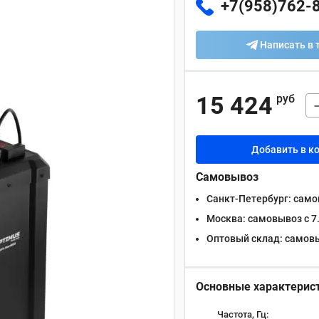
+7(958)762-
Написать в 
15 424
руб
Добавить в к
Самовывоз
Санкт-Петербург:
самов
Москва:
самовывоз с 7.
Оптовый склад:
самовыв
Основные характерис
Частота, Гц: