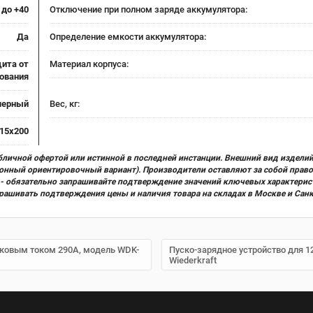
 до +40
Отключение при полном заряде аккумулятора:
Да
Определение емкости аккумулятора:
щита от
Материал корпуса:
зования
черный
Вес, кг:
15х200
бличной офертой или истинной в последней инстанции. Внешний вид изделий
ционный ориентировочный вариант). Производители оставляют за собой прав
х) - обязательно запрашивайте подтверждение значений ключевых характерис
прашивать подтверждения цены и наличия товара на складах в Москве и Сан
усковым током 290А, модель WDK-
Пуско-зарядное устройство для 1
Wiederkraft