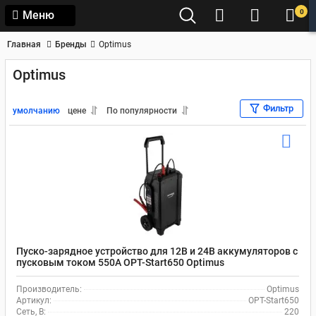
0
Меню
Главная
Бренды
Optimus
Optimus
Фильтр
умолчанию
цене
По популярности
Пуско-зарядное устройство для 12В и 24В аккумуляторов с
пусковым током 550A OPT-Start650 Optimus
Производитель:
Optimus
Артикул:
OPT-Start650
Сеть, В:
220