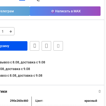
телеграм
Написать в MAX
+
орзину
ывоз с 8.08, доставка c 9.08
08, доставка c 9.08
оз с 8.08, доставка c 9.08
тики
290x260x460
Цвет:
красный