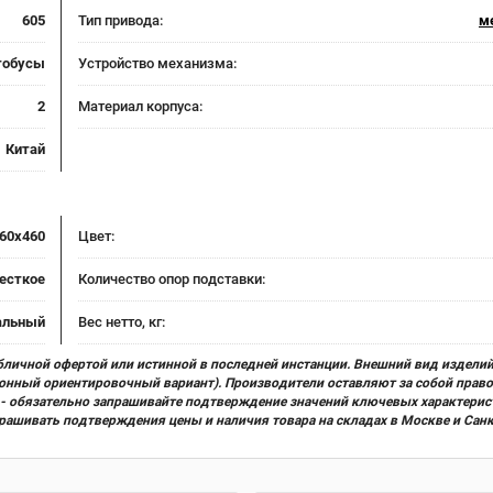
605
Тип привода:
м
тобусы
Устройство механизма:
2
Материал корпуса:
Китай
60x460
Цвет:
есткое
Количество опор подставки:
альный
Вес нетто, кг:
бличной офертой или истинной в последней инстанции. Внешний вид изделий
ционный ориентировочный вариант). Производители оставляют за собой прав
х) - обязательно запрашивайте подтверждение значений ключевых характерис
прашивать подтверждения цены и наличия товара на складах в Москве и Сан