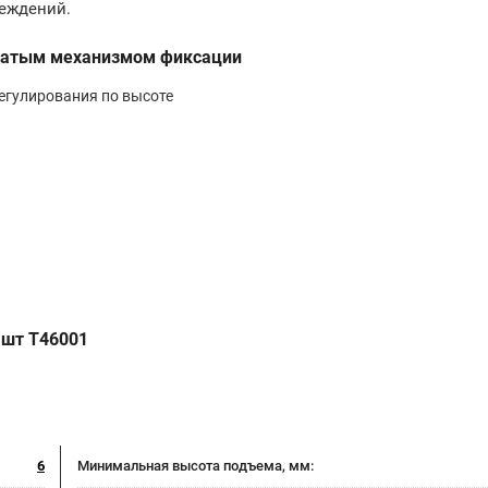
еждений.
убчатым механизмом фиксации
егулирования по высоте
 шт T46001
6
Минимальная высота подъема, мм: