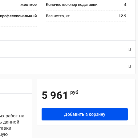
жесткое
Количество опор подставки:
4
упрофессиональный
Вес нетто, кг:
12.9
5 961
руб
Добавить в корзину
ых работ на
ть данной
тавки
ьшую