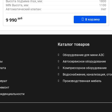
Высота подъема max, мм:
1800
MIN Высота, мм:
1100
Автоматический клапан:
Нет
руб
9 990
В корзину
Каталог товаров
Оборудование для мини АЗС
сы
Автосервисное оборудование
лата
Компрессорное оборудование
Водоснабжение, канализация, ото
зврат
Производственная мебель
ремонт
фиденциальности