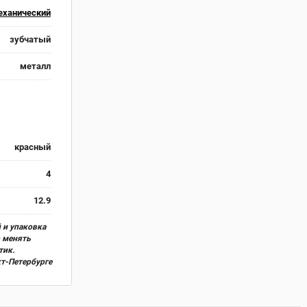
еханический
зубчатый
металл
красный
4
12.9
 и упаковка
о менять
тик.
кт-Петербурге