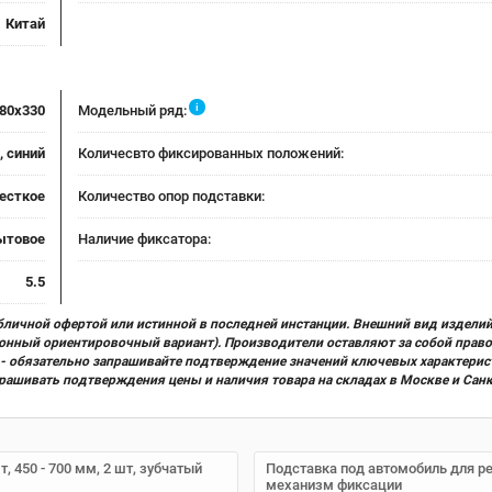
Китай
i
80x330
Модельный ряд:
, синий
Количесвто фиксированных положений:
есткое
Количество опор подставки:
ытовое
Наличие фиксатора:
5.5
бличной офертой или истинной в последней инстанции. Внешний вид изделий
ционный ориентировочный вариант). Производители оставляют за собой прав
х) - обязательно запрашивайте подтверждение значений ключевых характерис
прашивать подтверждения цены и наличия товара на складах в Москве и Сан
 450 - 700 мм, 2 шт, зубчатый
Подставка под автомобиль для рем
механизм фиксации