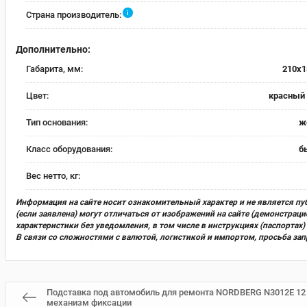
i
Страна производитель:
Дополнительно:
Габарита, мм:
210x1
Цвет:
красный 
Тип основания:
ж
Класс оборудования:
б
Вес нетто, кг:
Информация на сайте носит ознакомительный характер и не является пу
(если заявлена) могут отличаться от изображений на сайте (демонстра
характеристики без уведомления, в том числе в инструкциях (паспорта
В связи со сложностями с валютой, логистикой и импортом, просьба за
Подставка под автомобиль для ремонта NORDBERG N3012E 12 т,
механизм фиксации