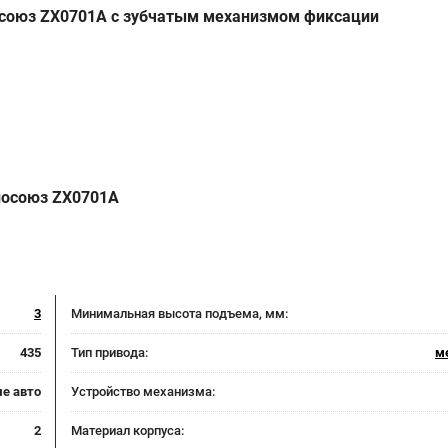
осоюз ZX0701A с зубчатым механизмом фиксации
носоюз
ZX0701A
3
Минимальная высота подъема, мм:
435
Тип привода:
м
е авто
Устройство механизма:
2
Материал корпуса: