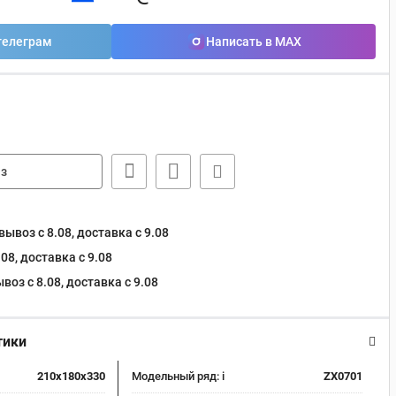
телеграм
Написать в MAX
з
ывоз с 8.08, доставка c 9.08
08, доставка c 9.08
оз с 8.08, доставка c 9.08
тики
210x180x330
Модельный ряд:
i
ZX0701