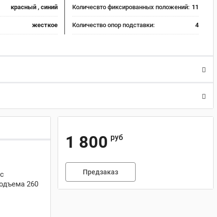
красный , синий
Количесвто фиксированных положений:
11
жесткое
Количество опор подставки:
4
1 800
руб
Предзаказ
 с
одъема 260