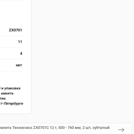
ZX0701
11
4
нет
 и упаковка
о менять
тик.
кт-Петербурге
онта Техносоюз ZX0701C 12 т, 500 - 760 мм, 2 шт, зубчатый