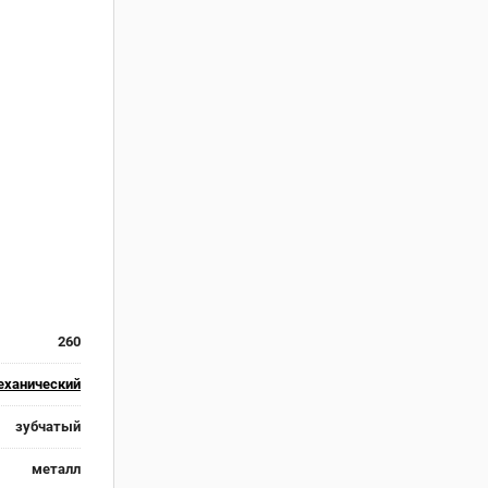
260
еханический
зубчатый
металл