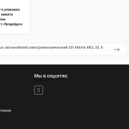
 и упаковка
о менять
тик.
кт-Петербурге
ых автомобилей электромеханический 33т MAHA MCL 33, 6
Мы в соцсетях:
пление