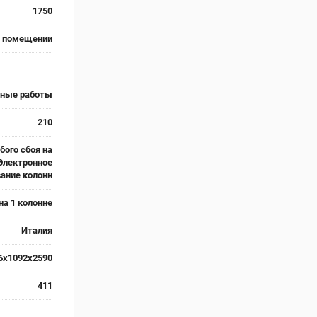
1750
в помещении
рные работы
210
бого сбоя на
Электронное
ание колонн
на 1 колонне
Италия
6х1092х2590
411