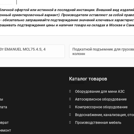
бличной офертой или истинной в последней инстанции. Внешний вид изделий
ционный ориентировочный вариант). Производители оставляют за собой прав
х) - обязательно запрашивайте подтверждение значений ключевых характерис
прашивать подтверждения цены и наличия товара на складах в Москве и Сан
0т EMANUEL MCL75.4.S, 4
Подкатной подъемник для грузов
колонн
Каталог товаров
Оборудование для мини АЗС
сы
Автосервисное оборудование
лата
Компрессорное оборудование
Водоснабжение, канализация, ото
зврат
Производственная мебель
ремонт