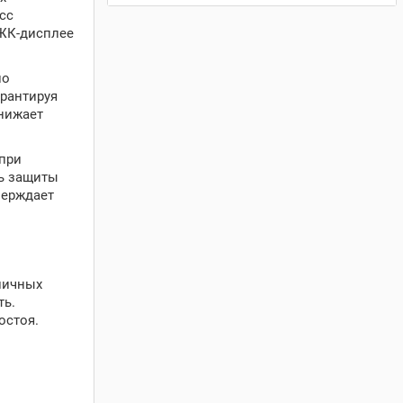
сс
 ЖК-дисплее
но
арантируя
снижает
 при
нь защиты
верждает
личных
ть.
остоя.