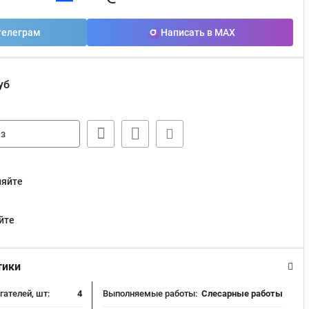
телеграм
Написать в MAX
уб
з
няйте
йте
тики
гателей, шт:
4
Выполняемые работы:
Слесарные работы