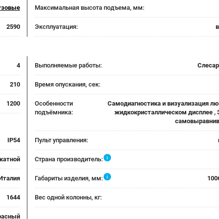
узовые
Максимальная высота подъема, мм:
2590
Эксплуатация:
4
Выполняемые работы:
Слеса
210
Время опускания, сек:
1200
Особенности
Самодиагностика и визуализация лю
подъёмника:
жидкокристаллическом дисплее , 
самовыравнив
IP54
Пульт управления:
i
катной
Страна производитель:
i
Италия
Габариты изделия, мм:
100
1644
Вес одной колонны, кг:
расный