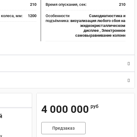
210
Время опускания, сек:
210
колеса, мм:
1200
Особенности
Самодиагностика и
подъёмника:
визуализация любого сбоя на
жидкокристаллическом
дисплее , Электронное
самовыравнивание колонн
4 000 000
руб
й
Предзаказ
х