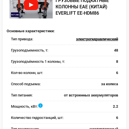
ГРУЗОВЫЕ ПОДКАТНЫЕ
КОЛОННЫ EAE (КИТАЙ)
EVERLIFT EE-HDM86
Основные характеристики:
Тип привода:
электрогидравлический
Грузоподъемность, т:
48
Грузоподъёмность 1 колоны, т:
8
Кол-во колонн, шт:
6
Способ подъема:
за колеса
Тип питания:
от встроенных аккумуляторов
i
Мощность, кВт:
2.2
Количество гидростанций, шт:
6
Тип реализации:
шестистоечный