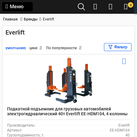
0
Меню
Главная
Бренды
Everlift
Everlift
Фильтр
умолчанию
цене
По популярности
Подкатной подъемник для грузовых автомобилей
электрогидравлический 40т Everlift EE-HDM104, 4 колонны
Производитель:
Everlift
Артикул:
EE-HDM104
Грузоподъемность, т:
40