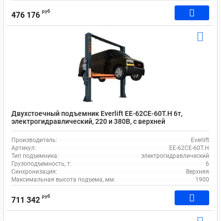
руб
476 176
Двухстоечный подъемник Everlift EE-62CE-60T.H 6т,
электрогидравлический, 220 и 380В, с верхней
синхронизацией, электрическим управлением стопорами
Производитель:
Everlift
Артикул:
EE-62CE-60T.H
Тип подъемника:
электрогидравлический
Грузоподъемность, т:
6
Синхронизация:
Верхняя
Максимальная высота подъема, мм:
1900
руб
711 342