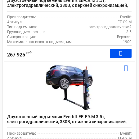
Двухстоечный подъемник Everlift EE-С9.М 3.5т,
электрогидравлический, 380В, с верхней синхронизацией,
95-1900 мм
Производитель:
Everlift
Артикул:
EE-С9.М
Тип подъемника:
электрогидравлический
Грузоподъемность, т:
3.5
Синхронизация:
Верхняя
Максимальная высота подъема, мм:
1900
руб
267 925
Двухстоечный подъемник Everlift EE-F9.M 3.5т,
электрогидравлический, 380В, с нижней синхронизацией,
95-1900 мм
Производитель:
Everlift
Артикул:
EE-F9.M