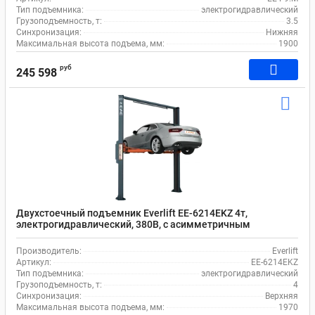
Тип подъемника:
электрогидравлический
Грузоподъемность, т:
3.5
Синхронизация:
Нижняя
Максимальная высота подъема, мм:
1900
руб
245 598
Двухстоечный подъемник Everlift EE‐6214EKZ 4т,
электрогидравлический, 380В, с асимметричным
расположением колонн, электромеханическими
стопорами
Производитель:
Everlift
Артикул:
EE‐6214EKZ
Тип подъемника:
электрогидравлический
Грузоподъемность, т:
4
Синхронизация:
Верхняя
Максимальная высота подъема, мм:
1970