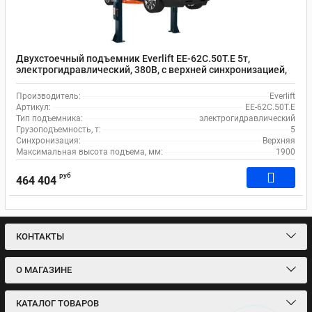
Двухстоечный подъемник Everlift EE-62C.50T.E 5т,
электрогидравлический, 380В, с верхней синхронизацией,
электрическими стопорами, габаритной высотой 4451 мм
Производитель:
Everlift
Артикул:
EE-62C.50T.E
Тип подъемника:
электрогидравлический
Грузоподъемность, т:
5
Синхронизация:
Верхняя
Максимальная высота подъема, мм:
1900
руб
464 404
КОНТАКТЫ
О МАГАЗИНЕ
КАТАЛОГ ТОВАРОВ