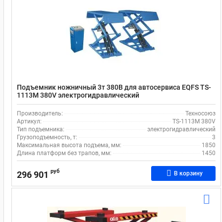
Подъемник ножничный 3т 380В для автосервиса EQFS TS-
1113M 380V электрогидравлический
Производитель:
Техносоюз
Артикул:
TS-1113M 380V
Тип подъемника:
электрогидравлический
Грузоподъемность, т:
3
Максимальная высота подъема, мм:
1850
Длина платформ без трапов, мм:
1450
руб
296 901
В корзину