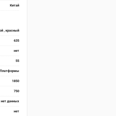
Китай
ой , красный
635
нет
55
Платформы
1850
750
нет данных
нет