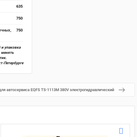
635
750
ечных,
750
 и упаковка
о менять
тик.
кт-Петербурге
ля автосервиса EQFS TS-1113M 380V электрогидравлический