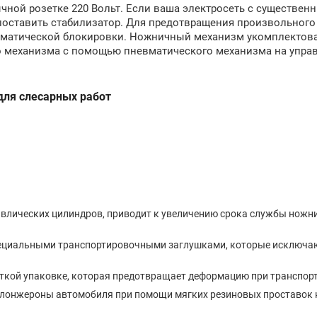
чной розетке 220 Вольт. Если ваша электросеть с существен
поставить стабилизатор. Для предотвращения произвольного
вматической блокировки. Ножничный механизм укомплектов
о механизма с помощью пневматического механизма на упр
ля слесарных работ
авлических цилиндров, приводит к увеличению срока службы ножн
ециальными транспортировочными заглушками, которые исключа
кой упаковке, которая предотвращает деформацию при транспор
лонжероны автомобиля при помощи мягких резиновых проставок 