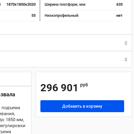
i
1870x1850x2020
Ширина платформ, мм:
635
55
Низкопрофильный:
нет
296 901
руб
азвала
Добавить в корзину
а подъема
ивания,
до 1850 мм,
регулировки
дъема