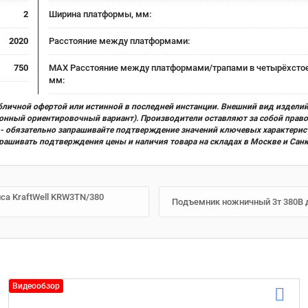
2
Ширина платформы, мм:
2020
Расстояние между платформами:
750
MAX Расстояние между платформами/трапами в четырёхсто
мм:
бличной офертой или истинной в последней инстанции. Внешний вид изделий
ционный ориентировочный вариант). Производители оставляют за собой прав
х) - обязательно запрашивайте подтверждение значений ключевых характерис
прашивать подтверждения цены и наличия товара на складах в Москве и Сан
са KraftWell KRW3TN/380
Подъемник ножничный 3т 380В д
Видеообзор