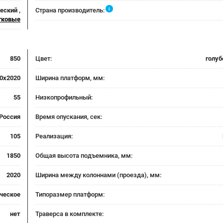
i
еский ,
Страна производитель:
гковые
850
Цвет:
голуб
0x2020
Ширина платформ, мм:
55
Низкопрофильный:
Россия
Время опускания, сек:
105
Реализация:
1850
Общая высота подъемника, мм:
2020
Ширина между колоннами (проезда), мм:
ческое
Типоразмер платформ:
нет
Траверса в комплекте: