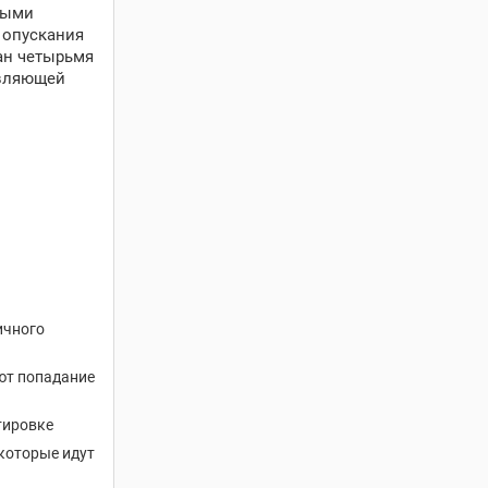
ными
 опускания
ан четырьмя
авляющей
ичного
ют попадание
тировке
которые идут