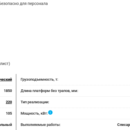
Безопасно для персонала
лист)
ческий
Грузоподъемность, т:
1850
Длина платформ без трапов, мм:
220
Тип реализации:
i
105
Мощность, кВт:
ольный
Выполняемые работы:
Слеса