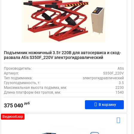
Подъемник ножничный 3.5т 220В для автосервиса и сход-
развала Atis S350F_220V электрогидравлический
Производитель:
Atis
Артикул:
S350F_220V
Тип подъемника:
электрогидравлический
Грузоподъемность, т:
3.5
Максимальная высота подъема, мм:
2230
Длина платформ без трапов, мм:
1540
руб
375 040
В корзину
Видеообзор