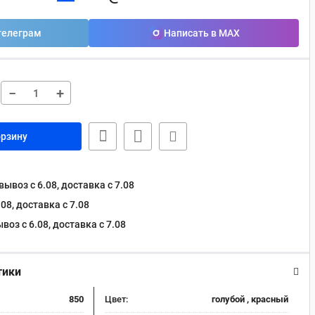
телеграм
Написать в MAX
−
+
орзину
ывоз с 6.08, доставка c 7.08
08, доставка c 7.08
оз с 6.08, доставка c 7.08
тики
850
Цвет:
голубой , красный