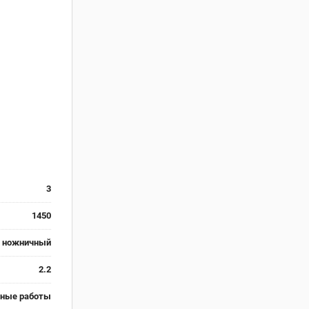
3
1450
ножничный
2.2
рные работы