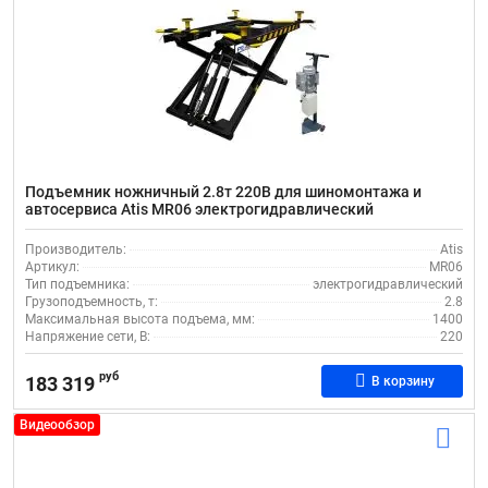
Подъемник ножничный 2.8т 220В для шиномонтажа и
автосервиса Atis MR06 электрогидравлический
передвижной
Производитель:
Atis
Артикул:
MR06
Тип подъемника:
электрогидравлический
Грузоподъемность, т:
2.8
Максимальная высота подъема, мм:
1400
Напряжение сети, В:
220
руб
183 319
В корзину
Видеообзор