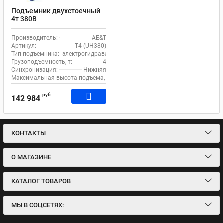
Подъемник двухстоечный
4т 380В
электрогидравлический с
нижней синхронизацией
Производитель:
AE&T
AE&T T4 (UH380)
Артикул:
T4 (UH380)
Тип подъемника:
электрогидравлический
Грузоподъемность, т:
4
Синхронизация:
Нижняя
Максимальная высота подъема, мм:
1800
руб
142 984
КОНТАКТЫ
О МАГАЗИНЕ
КАТАЛОГ ТОВАРОВ
МЫ В СОЦСЕТЯХ: