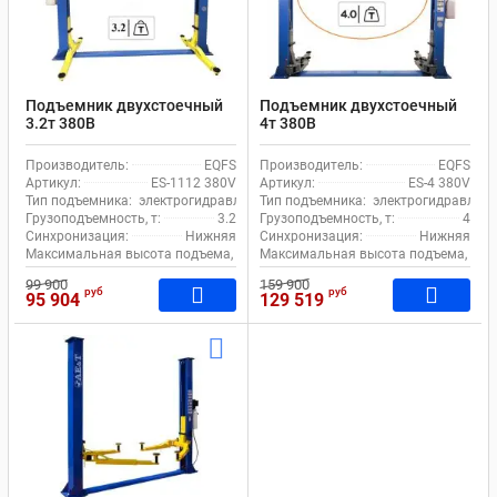
Подъемник двухстоечный
Подъемник двухстоечный
3.2т 380В
4т 380В
электрогидравлический с
электрогидравлический с
нижней синхронизацией
нижней синхронизацией
Производитель:
EQFS
Производитель:
EQFS
EQFS ES-1112 380V Bucher
EQFS ES-4 380V
Артикул:
ES-1112 380V
Артикул:
ES-4 380V
Hydraulics
Тип подъемника:
электрогидравлический
Тип подъемника:
электрогидравличе
Грузоподъемность, т:
3.2
Грузоподъемность, т:
4
Синхронизация:
Нижняя
Синхронизация:
Нижняя
Максимальная высота подъема, мм:
Максимальная высота подъема, мм:
1920
99 900
159 900
руб
руб
95 904
129 519