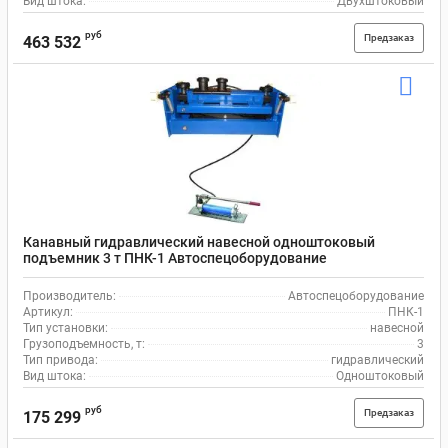
Вид штока:
Двухштоковый
руб
Предзаказ
463 532
Канавный гидравлический навесной одноштоковый
подъемник 3 т ПНК-1 Автоспецоборудование
Производитель:
Автоспецоборудование
Артикул:
ПНК-1
Тип установки:
навесной
Грузоподъемность, т:
3
Тип привода:
гидравлический
Вид штока:
Одноштоковый
руб
Предзаказ
175 299