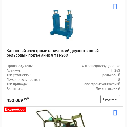
Канавный электромеханический двухштоковый
рельсовый подъемник 8 т П-263
Производитель:
Автоспецоборудование
Артикул:
П-263
Тип установки:
рельсовый
Грузоподъемность, т:
8
Тип привода:
электромеханический
Вид штока:
Двухштоковый
руб
Предзаказ
450 069
Видеообзор