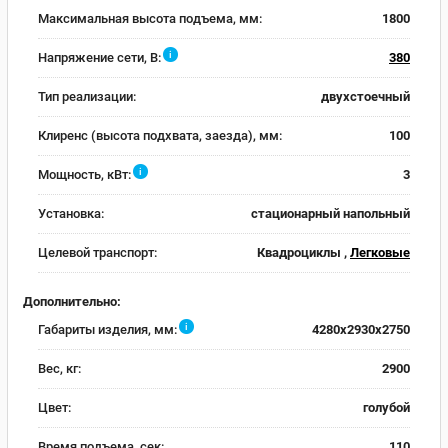
Максимальная высота подъема, мм:
1800
i
Напряжение сети, В:
380
Тип реализации:
двухстоечный
Клиренс (высота подхвата, заезда), мм:
100
i
Мощность, кВт:
3
Установка:
стационарный напольный
Целевой транспорт:
Квадроциклы ,
Легковые
Дополнительно:
i
Габариты изделия, мм:
4280x2930x2750
Вес, кг:
2900
Цвет:
голубой
Время подъема, сек:
110