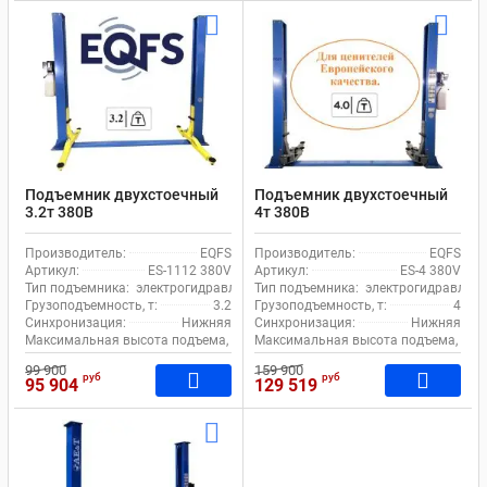
Подъемник двухстоечный
Подъемник двухстоечный
3.2т 380В
4т 380В
электрогидравлический с
электрогидравлический с
нижней синхронизацией
нижней синхронизацией
Производитель:
EQFS
Производитель:
EQFS
EQFS ES-1112 380V Bucher
EQFS ES-4 380V
Артикул:
ES-1112 380V
Артикул:
ES-4 380V
Hydraulics
Тип подъемника:
электрогидравлический
Тип подъемника:
электрогидравличе
Грузоподъемность, т:
3.2
Грузоподъемность, т:
4
Синхронизация:
Нижняя
Синхронизация:
Нижняя
Максимальная высота подъема, мм:
Максимальная высота подъема, мм:
1920
99 900
159 900
руб
руб
95 904
129 519