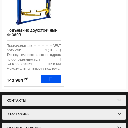
Подъемник двухстоечный
4т 380В
электрогидравлический с
нижней синхронизацией
Производитель:
AE&T
AE&T T4 (UH380)
Артикул:
T4 (UH380)
Тип подъемника:
электрогидравлический
Грузоподъемность, т:
4
Синхронизация:
Нижняя
Максимальная высота подъема, мм:
1800
руб
142 984
КОНТАКТЫ
О МАГАЗИНЕ
КАТАЛОГ ТОВАРОВ