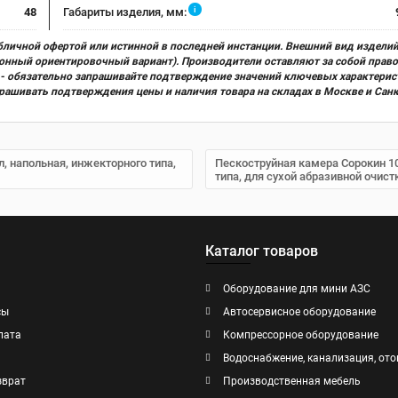
i
48
Габариты изделия, мм:
бличной офертой или истинной в последней инстанции. Внешний вид изделий
ционный ориентировочный вариант). Производители оставляют за собой прав
х) - обязательно запрашивайте подтверждение значений ключевых характерис
прашивать подтверждения цены и наличия товара на складах в Москве и Сан
л, напольная, инжекторного типа,
Пескоструйная камера Сорокин 10.
типа, для сухой абразивной очист
Каталог товаров
Оборудование для мини АЗС
сы
Автосервисное оборудование
лата
Компрессорное оборудование
Водоснабжение, канализация, ото
зврат
Производственная мебель