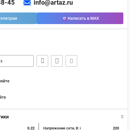
88-45
info@artaz.ru
телеграм
Написать в MAX
з
няйте
йте
тики
0.22
Напряжение сети, В:
i
220