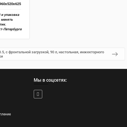
960x520x625
 и упаковка
о менять
тик.
кт-Петербурге
5, с фронтальной загрузкой, 90 л, настольная, инжекторного
ки
Мы в соцсетях:
пление