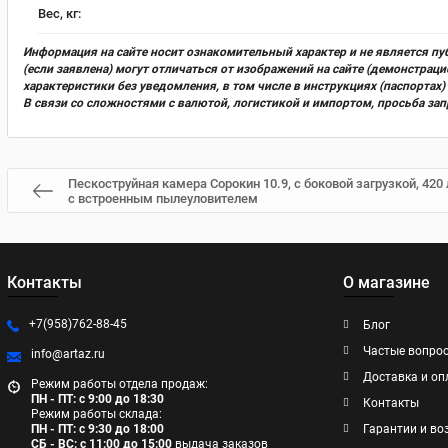
Вес, кг:
Информация на сайте носит ознакомительный характер и не является пу
(если заявлена) могут отличаться от изображений на сайте (демонстра
характеристики без уведомления, в том числе в инструкциях (паспорта
В связи со сложностями с валютой, логистикой и импортом, просьба за
Пескоструйная камера Сорокин 10.9, с боковой загрузкой, 420 
с встроенным пылеуловителем
Контакты
О магазине
+7(958)762-88-45
Блог
Частые вопро
info@artaz.ru
Доставка и оп
Режим работы отдела продаж:
ПН - ПТ: с 9:00 до 18:30
Контакты
Режим работы склада:
ПН - ПТ: с 9:30 до 18:00
Гарантии и во
СБ - ВС: с 11:00 до 15:00
выдача заказов