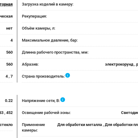
торная
Загрузка изделий в камеру:
ческая
Рекуперация:
нет
Объём камеры, л:
4
Максимальное давление, бар:
560
Длинна рабочего пространства, мм:
560
Абразив:
электрокорунд , 
i
4 , 7
Страна производитель:
i
0.22
Напряжение сети, В:
83 , 452
Освещение рабочей зоны:
Светоди
стекло
Применение
Для обработки металла , Для обработки пл
камеры: