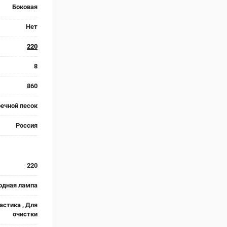
Боковая
Нет
220
8
860
речной песок
Россия
220
одная лампа
астика , Для
очистки