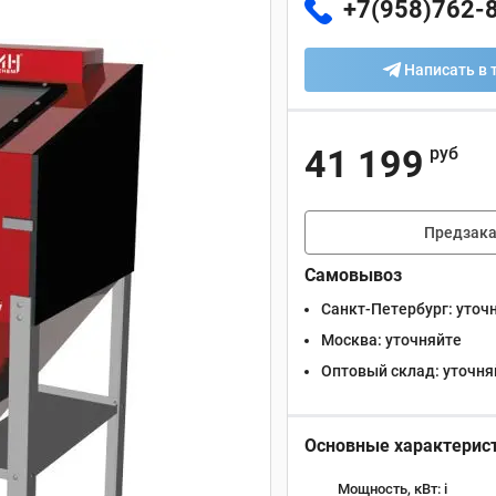
+7(958)762-
Написать в 
41 199
руб
Предзака
Самовывоз
Санкт-Петербург:
уточ
Москва:
уточняйте
Оптовый склад:
уточня
Основные характерис
Мощность, кВт:
i