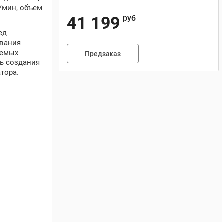
/мин, объем
41 199
руб
ед
ивания
аемых
Предзаказ
ть создания
тора.