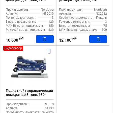
450мм Nordberg N32030
500мм с педалью Nordberg
N32032
Производитель:
Nordberg
Производитель:
Nordberg
Артикул:
N32030
Артикул:
N32032
Грузоподъемность, т:
3
Особенности домкрата:
Педаль
Высота подхвата, мм:
120
Грузоподъемность, т:
3
MAX Высота подъема, мм:
450
Высота подхвата, мм:
75
Рабочий ход цилиндра, мм:
330
MAX Высота подъема, мм:
500
руб
руб
10 600
12 100
Видеообзор
Подкатной гидравлический
домкрат до 3 тонн, 130-
465мм STELS 51133
Производитель:
STELS
Артикул:
51133
Особенности домкрата:
Фиксатор, Поворотная рукоять