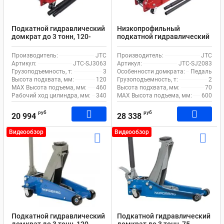
Подкатной гидравлический
Низкопрофильный
домкрат до 3 тонн, 120-
подкатной гидравлический
460мм JTC SJ3063
домкрат до 2 тонн, 70-
600мм с педалью JTC
Производитель:
JTC
Производитель:
JTC
SJ2083
Артикул:
JTC-SJ3063
Артикул:
JTC-SJ2083
Грузоподъемность, т:
3
Особенности домкрата:
Педаль
Высота подхвата, мм:
120
Грузоподъемность, т:
2
MAX Высота подъема, мм:
460
Высота подхвата, мм:
70
Рабочий ход цилиндра, мм:
340
MAX Высота подъема, мм:
600
руб
руб
20 994
28 338
Видеообзор
Видеообзор
Подкатной гидравлический
Подкатной гидравлический
домкрат до 3 тонн, 120-
домкрат до 3 тонн, 75-