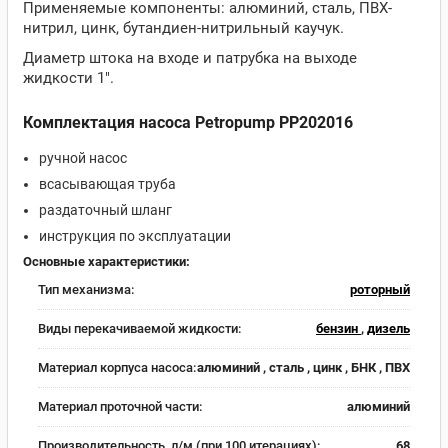
Применяемые компоненты: алюминий, сталь, ПВХ-
нитрил, цинк, бутандиен-нитрильный каучук.
Диаметр штока на входе и патрубка на выходе
жидкости 1".
Комплектация насоса Petropump PP202016
ручной насос
всасывающая труба
раздаточный шланг
инструкция по эксплуатации
Основные характеристики:
Тип механизма:
роторный
Виды перекачиваемой жидкости:
бензин
,
дизель
Материал корпуса насоса:
алюминий , сталь , цинк , БНК , ПВХ
Материал проточной части:
алюминий
Производительность, л/м (при 100 итерациях):
68