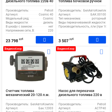
дизельного топлива 220в 40
топлива бочковой ручной
л/м Petroll Cosmic 40
Титан БелАк
Производитель:
Petroll
Производитель:
БелАвтоКомплект
Артикул:
Cosmic 40
Артикул:
БАК.00100
Модельный ряд:
Cosmic
Тип механизма:
роторный
Виды жидкости:
дизель
Виды перекачиваемой жидкости:
ди
В шкафу с замком:
нет
Производительность, л/м (при 100 и
Напряжение сети, В:
220
руб
руб
23 798
3 507
Видеообзор
Видеообзор
Счетчик топлива
Насос для перекачки
механический 20-120 л.м.
дизельного топлива 220 в
Белак бак.12003 для
Petroll Helios 40
дизеля
Производитель:
БелАвтоКомплект
Производитель:
Petroll
Артикул:
Бак.12003
Артикул:
ACTP40