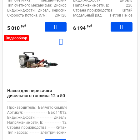
Тип счетчика:
механический
Виды жидкости:
дизель
Тип счетного механизма:
дисковой
Напряжение сети, В:
220
Виды жидкости:
дизель, керосин
Страна производства:
Китай
Скорость потока, л/м:
20-120
Модельный ряд:
Petroll Helios
руб
руб
5 010
6 194
Видеообзор
Насос для перекачки
дизельного топлива 12 в 50
л/м БелАк Стандарт
Производитель:
БелАвтоКомплект
Артикул:
Бак.11012
Виды жидкости:
дизель
Напряжение сети, В:
12
Страна производства:
Китай
Тип насоса:
электрический