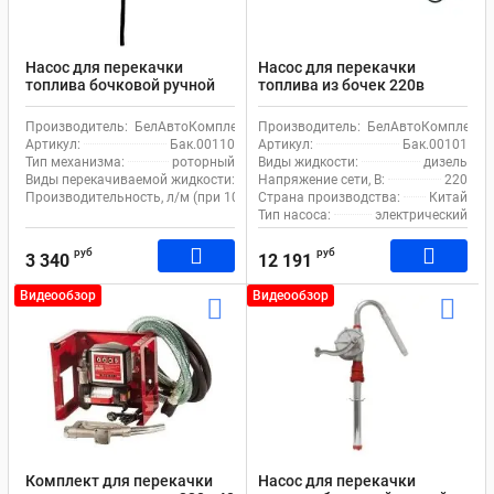
Насос для перекачки
Насос для перекачки
топлива бочковой ручной
топлива из бочек 220в
Гефест БелАк роторный
Олимп БелАк Бак 00101
Производитель:
БелАвтоКомплект
Производитель:
БелАвтоКомплект
Артикул:
Бак.00110
Артикул:
Бак.00101
Тип механизма:
роторный
Виды жидкости:
дизель
Виды перекачиваемой жидкости:
масло, дизель
Напряжение сети, В:
220
Производительность, л/м (при 100 итерациях):
Страна производства:
40
Китай
Тип насоса:
электрический
руб
руб
3 340
12 191
Видеообзор
Видеообзор
Комплект для перекачки
Насос для перекачки