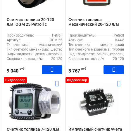
Счетчик топлива 20-120
Счетчик топлива
л.м. OGM 25 Petroll с
механический 20-120 л/м
шестернями для бензина и
1% Petroll K44V для учета
масла
бензина
Производитель:
Petroll
Производитель:
Petroll
Артикул:
OGM 25
Артикул:
K44V
Тип счетчика:
механический
Тип счетчика:
механический
Тип счетного механизма:
шестерни
Тип счетного механизма:
турбина
Виды жидкости:
дизель, керосин, бензин, химия, кислота, масло
Виды жидкости:
бензин, керосин, ди
Скорость потока, л/м:
20-120
Скорость потока, л/м:
20-120
руб
руб
9 040
3 767
Видеообзор
Видеообзор
Счетчик топлива 7-120 л.м.
Импульсный счетчик учета