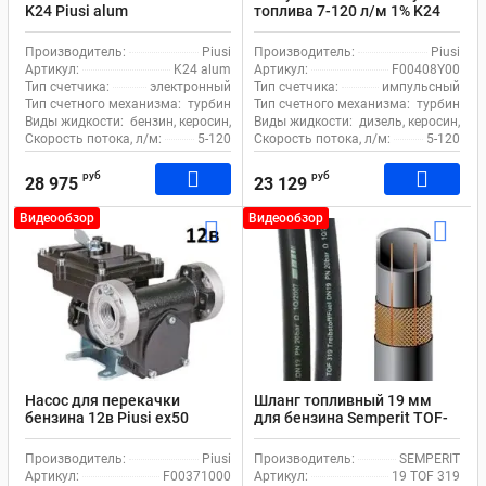
K24 Piusi alum
топлива 7-120 л/м 1% K24
ATEX/IECEX Piusi Pulser
F00408Y00
Производитель:
Piusi
Производитель:
Piusi
Артикул:
K24 alum
Артикул:
F00408Y00
Тип счетчика:
электронный
Тип счетчика:
импульсный
Тип счетного механизма:
турбина
Тип счетного механизма:
турбина
Виды жидкости:
бензин, керосин, дизель
Виды жидкости:
дизель, керосин, бе
Скорость потока, л/м:
5-120
Скорость потока, л/м:
5-120
руб
руб
28 975
23 129
Видеообзор
Видеообзор
Насос для перекачки
Шланг топливный 19 мм
бензина 12в Piusi ex50
для бензина Semperit TOF-
F00371000
319
Производитель:
Piusi
Производитель:
SEMPERIT
Артикул:
F00371000
Артикул:
19 TOF 319