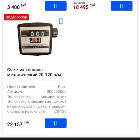
19 468
руб
руб
3 400
18 495
Видеообзор
Счетчик топлива
механический 20-120 л/м
1% Piusi K33 000553000
Производитель:
Piusi
Артикул:
000553000
Тип счетчика:
механический
Тип счетного механизма:
дисковой
Виды жидкости:
дизель, керосин
Скорость потока, л/м:
20-120
руб
22 157