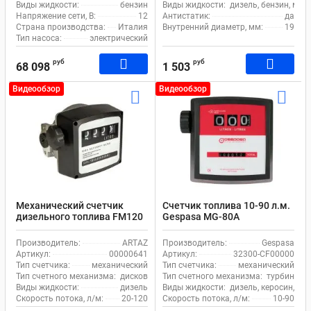
Виды жидкости:
бензин
Виды жидкости:
дизель, бензин, мас
Напряжение сети, В:
12
Антистатик:
да
Страна производства:
Италия
Внутренний диаметр, мм:
19
Тип насоса:
электрический
руб
руб
68 098
1 503
Видеообзор
Видеообзор
Механический счетчик
Счетчик топлива 10-90 л.м.
дизельного топлива FM120
Gespasa MG-80A
Производитель:
ARTAZ
Производитель:
Gespasa
Артикул:
00000641
Артикул:
32300-CF00000
Тип счетчика:
механический
Тип счетчика:
механический
Тип счетного механизма:
дисковой
Тип счетного механизма:
турбина
Виды жидкости:
дизель
Виды жидкости:
дизель, керосин, бе
Скорость потока, л/м:
20-120
Скорость потока, л/м:
10-90