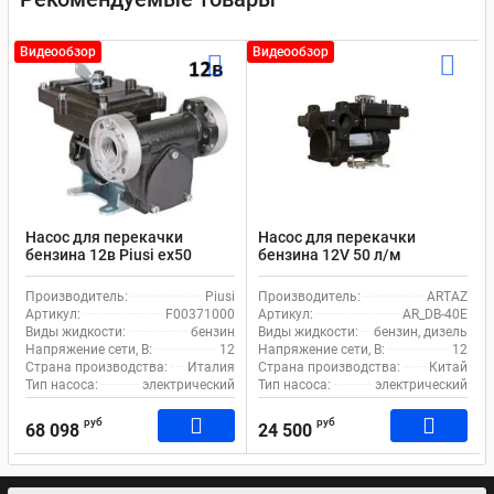
Видеообзор
Видеообзор
Насос для перекачки
Насос для перекачки
бензина 12в Piusi ex50
бензина 12V 50 л/м
F00371000
резьба+фланцы DB-40E
Производитель:
Piusi
Производитель:
ARTAZ
Артикул:
F00371000
Артикул:
AR_DB-40E
Виды жидкости:
бензин
Виды жидкости:
бензин, дизель
Напряжение сети, В:
12
Напряжение сети, В:
12
Страна производства:
Италия
Страна производства:
Китай
Тип насоса:
электрический
Тип насоса:
электрический
руб
руб
68 098
24 500