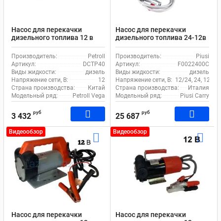
Насос для перекачки
Насос для перекачки
дизельного топлива 12 в
дизельного топлива 24-12в
Petroll Vega 40
Piusi Carry 3000 F0022400C
Производитель:
Petroll
Производитель:
Piusi
Артикул:
DCTP40
Артикул:
F0022400C
Виды жидкости:
дизель
Виды жидкости:
дизель
Напряжение сети, В:
12
Напряжение сети, В:
12/24, 24, 12
Страна производства:
Китай
Страна производства:
Италия
Модельный ряд:
Petroll Vega
Модельный ряд:
Piusi Carry
руб
руб
3 432
25 687
Видеообзор
Видеообзор
Насос для перекачки
Насос для перекачки