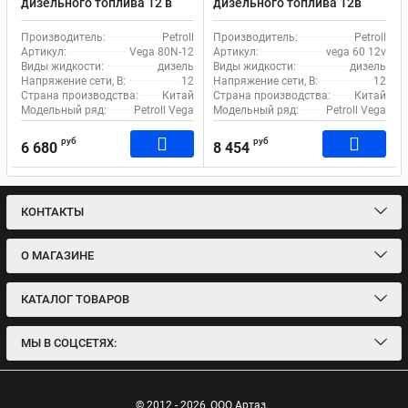
дизельного топлива 12 в
дизельного топлива 12в
Petroll Vega 80N
Petroll vega 60 л/м
Производитель:
Petroll
Производитель:
Petroll
Артикул:
Vega 80N-12
Артикул:
vega 60 12v
Виды жидкости:
дизель
Виды жидкости:
дизель
Напряжение сети, В:
12
Напряжение сети, В:
12
Страна производства:
Китай
Страна производства:
Китай
Модельный ряд:
Petroll Vega
Модельный ряд:
Petroll Vega
руб
руб
6 680
8 454
КОНТАКТЫ
О МАГАЗИНЕ
КАТАЛОГ ТОВАРОВ
МЫ В СОЦСЕТЯХ:
© 2012 - 2026
ООО Артаз.