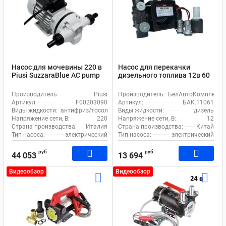
Насос для мочевины 220 в
Насос для перекачки
Piusi SuzzaraBlue AC pump
дизельного топлива 12в 60
230V F00203090
л/м БелАк Меркурий
БАК.11061
Производитель:
Piusi
Производитель:
БелАвтоКомплект
Артикул:
F00203090
Артикул:
БАК.11061
Виды жидкости:
антифриз/тосол, стеклоомыватель, adblue/мочевина, во
Виды жидкости:
дизель
Напряжение сети, В:
220
Напряжение сети, В:
12
Страна производства:
Италия
Страна производства:
Китай
Тип насоса:
электрический
Тип насоса:
электрический
руб
руб
44 053
13 694
Видеообзор
Видеообзор