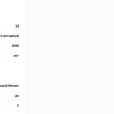
12
то-роторный
2000
нет
алый бизнес
да
2