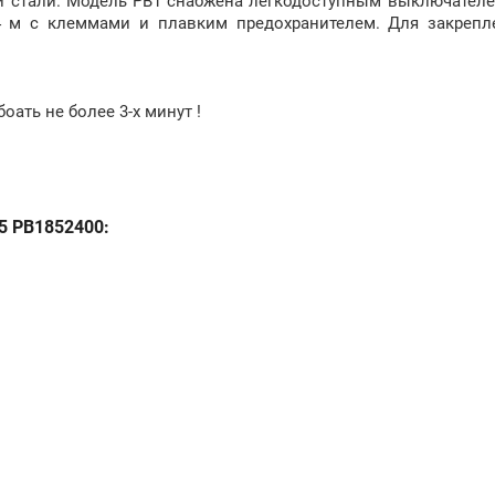
 стали. Модель PB1 снабжена легкодоступным выключателе
 4 м с клеммами и плавким предохранителем. Для закрепл
оать не более 3-х минут !
5 PB1852400: