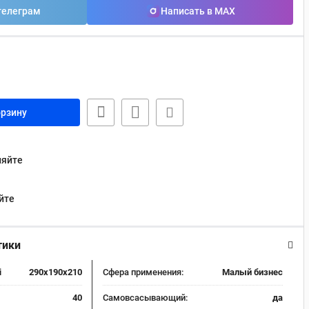
телеграм
Написать в MAX
орзину
няйте
йте
тики
i
290x190x210
Сфера применения:
Малый бизнес
40
Самовсасывающий:
да