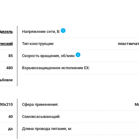
i
дизель
Напряжение сети, В:
ческий
Тип конструкции:
пластинча
i
85
Скорость вращения, об/мин:
480
Взрывозащищенное исполнение EX:
ьбовое
90x210
Сфера применения:
М
40
Самовсасывающий:
да
Длина провода питания, м: