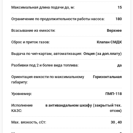
Максимальная длина подачи до, м:
15
Ограничение по продолжительности работы насоса:
180
Всасывание из емкости:
Верхнее
Сброс и приток газов:
Клапан СМДК
Выдача по чип-картам, автоматизация:
Опция (за доп.плату)
Разбивки под 2 и более вида топлива:
да
Ориентация емкости по максимальному
Горизонтальная
габариту:
Уровнемер:
ПМП-118
Исполнение
в антивандальном шкафу (закрытый тех.
КАЗС:
отсек)
Max. вязкость, сСт:
30 , 40