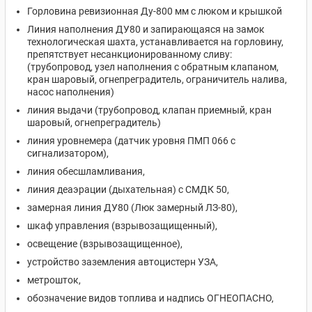
Горловина ревизионная Ду-800 мм с люком и крышкой
Линия наполнения ДУ80 и запирающаяся на замок
технологическая шахта, устанавливается на горловину,
препятствует несанкционированному сливу:
(трубопровод, узел наполнения с обратным клапаном,
кран шаровый, огнепреградитель, ограничитель налива,
насос наполнения)
линия выдачи (трубопровод, клапан приемный, кран
шаровый, огнепреградитель)
линия уровнемера (датчик уровня ПМП 066 с
сигнализатором),
линия обесшламливания,
линия деаэрации (дыхательная) с СМДК 50,
замерная линия ДУ80 (Люк замерный ЛЗ-80),
шкаф управления (взрывозащищенный),
освещение (взрывозащищенное),
устройство заземления автоцистерн УЗА,
метрошток,
обозначение видов топлива и надпись ОГНЕОПАСНО,