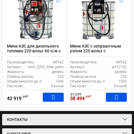
Мини АЗС для дизельного
Мини АЗС с заправочным
топлива 220 вольт 60 л/м с
узлом 220 вольт с
фильтром с прозрачной
принудительным
колбой Artaz
охлаждением
Производитель:
ARTAZ
Производитель:
ARTAZ
mini_AZS_220V_filter_petro
Артикул:
mini_220V_filter_petro
Артикул:
art12102
Жидкость:
дизель
Жидкость:
дизель
Привод насоса:
220
Привод насоса:
220
Объем емкости до, л:
1000
Объем емкости до, л:
1000
Пистолет:
Ручной
Пистолет:
Ручной
41 249
руб
руб
42 919
38 494
КОНТАКТЫ
О МАГАЗИНЕ