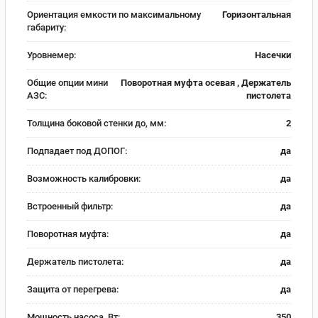
Ориентация емкости по максимальному
Горизонтальная
габариту:
Уровнемер:
Насечки
Общие опции мини
Поворотная муфта осевая , Держатель
АЗС:
пистолета
Толщина боковой стенки до, мм:
2
Подпадает под ДОПОГ:
да
Возможность калибровки:
да
Встроенный фильтр:
да
Поворотная муфта:
да
Держатель пистолета:
да
Защита от перегрева:
да
Мощность насоса, Вт:
350