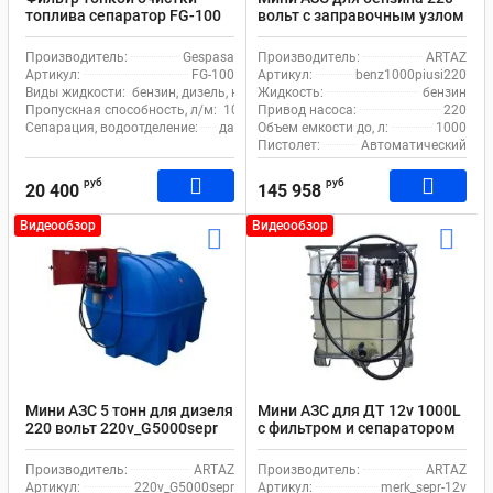
топлива сепаратор FG-100
вольт с заправочным узлом
Gespasa
Piusi и фильтрами
Производитель:
Gespasa
Производитель:
ARTAZ
Артикул:
FG-100
Артикул:
benz1000piusi220
Виды жидкости:
бензин, дизель, керосин
Жидкость:
бензин
Пропускная способность, л/м:
105
Привод насоса:
220
Сепарация, водоотделение:
да
Объем емкости до, л:
1000
Пистолет:
Автоматический
руб
руб
20 400
145 958
Видеообзор
Видеообзор
Мини АЗС 5 тонн для дизеля
Мини АЗС для ДТ 12v 1000L
220 вольт 220v_G5000sepr
с фильтром и сепаратором
и автоматическим
пистолетом
Производитель:
ARTAZ
Производитель:
ARTAZ
Артикул:
220v_G5000sepr
Артикул:
merk_sepr-12v