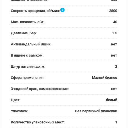
i
Скорость вращения, об/мин:
2800
Max. вязкость, сСт:
40
Давление, Бар:
1.5
Антивандальный ящик:
нет
В ящике с замком:
нет
Шнур питания до, м:
2
Сфера применения:
Малый бизнес
3-ходовой кран, самонаполнение:
нет
Цвет:
белый
Упаковка:
Без первичной упаковки
Количество упаковочных мест:
1