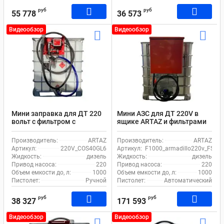
руб
руб
55 778
36 573
Видеообзор
Видеообзор
Мини заправка для ДТ 220
Мини АЗС для ДТ 220V в
вольт с фильтром с
ящике ARTAZ и фильтрами
прозрачной колбой
220V_COS40GL6
Производитель:
ARTAZ
Производитель:
ARTAZ
Артикул:
220V_COS40GL6
Артикул:
F1000_armadillo220v_FS
Жидкость:
дизель
Жидкость:
дизель
Привод насоса:
220
Привод насоса:
220
Объем емкости до, л:
1000
Объем емкости до, л:
1000
Пистолет:
Ручной
Пистолет:
Автоматический
руб
руб
38 327
171 593
Видеообзор
Видеообзор