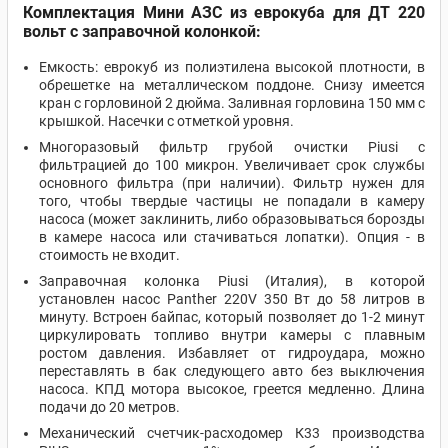
Комплектация Мини АЗС из еврокуба для ДТ 220
вольт с заправочной колонкой:
Емкость: еврокуб из полиэтилена высокой плотности, в
обрешетке на металлическом поддоне. Снизу имеется
кран с горловиной 2 дюйма. Заливная горловина 150 мм с
крышкой. Насечки с отметкой уровня.
Многоразовый фильтр грубой очистки Piusi с
фильтрацией до 100 микрон. Увеличивает срок службы
основного фильтра (при наличии). Фильтр нужен для
того, чтобы твердые частицы не попадали в камеру
насоса (может заклинить, либо образовываться борозды
в камере насоса или стачиваться лопатки). Опция - в
стоимость не входит.
Заправочная колонка Piusi (Италия), в которой
установлен насос Panther 220V 350 Вт до 58 литров в
минуту. Встроен байпас, который позволяет до 1-2 минут
циркулировать топливо внутри камеры с плавным
ростом давления. Избавляет от гидроудара, можно
переставлять в бак следующего авто без выключения
насоса. КПД мотора высокое, греется медленно. Длина
подачи до 20 метров.
Механический счетчик-расходомер К33 производства