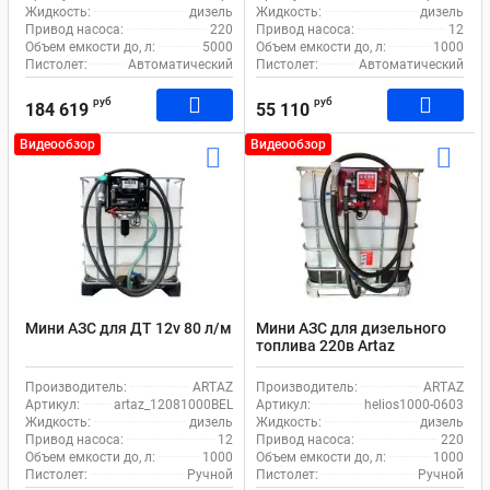
Жидкость:
дизель
Жидкость:
дизель
Привод насоса:
220
Привод насоса:
12
Объем емкости до, л:
5000
Объем емкости до, л:
1000
Пистолет:
Автоматический
Пистолет:
Автоматический
руб
руб
184 619
55 110
Видеообзор
Видеообзор
Мини АЗС для ДТ 12v 80 л/м
Мини АЗС для дизельного
топлива 220в Artaz
helios1000-0603 еврокуб
заправочный модуль
Производитель:
ARTAZ
Производитель:
ARTAZ
Артикул:
artaz_12081000BEL
Артикул:
helios1000-0603
Жидкость:
дизель
Жидкость:
дизель
Привод насоса:
12
Привод насоса:
220
Объем емкости до, л:
1000
Объем емкости до, л:
1000
Пистолет:
Ручной
Пистолет:
Ручной