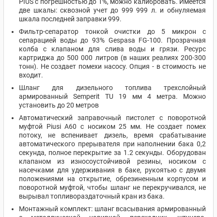
PIUS с погрешностью до 1%, можно калибровать. Имеется
две шкалы: сквозной учет до 999 999 л. и обнуляемая
шкала последней заправки 999.
Фильтр-сепаратор тонкой очистки до 5 микрон с
сепарацией воды до 93% Gespasa FG-100. Прозрачная
колба с клапаном для слива воды и грязи. Ресурс
картриджа до 500 000 литров (в наших реалиях 200-300
тонн). Не создает помехи насосу. Опция - в стоимость не
входит.
Шланг для дизельного топлива трехслойный
армированный Semperit TU 19 мм 4 метра. Можно
установить до 20 метров
Автоматический заправочный пистолет с поворотной
муфтой Piusi A60 с носиком 25 мм. Не создает помех
потоку, не вспенивает дизель, время срабатывание
автоматического прерывателя при наполнении бака 0,2
секунда, полное перекрытие за 1.2 секунды. Оборудован
клапаном из износоустойчивой резины, носиком с
насечками для удерживания в баке, рукоятью с двумя
положениями на открытие, обрезиненным корпусом и
поворотной муфтой, чтобы шланг не перекручивался, не
вырывал топливораздаточный кран из бака.
Монтажный комплект: шланг всасывания армированный