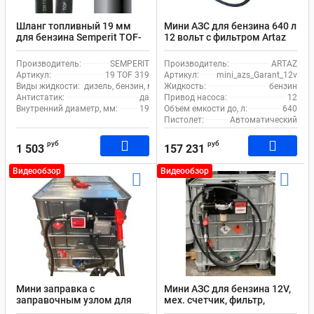
Шланг топливный 19 мм
Мини АЗС для бензина 640 л
для бензина Semperit TOF-
12 вольт с фильтром Artaz
319
Garant_12v
Производитель:
SEMPERIT
Производитель:
ARTAZ
Артикул:
19 TOF 319
Артикул:
mini_azs_Garant_12v
Виды жидкости:
дизель, бензин, масло, спирт
Жидкость:
бензин
Антистатик:
да
Привод насоса:
12
Внутренний диаметр, мм:
19
Объем емкости до, л:
640
Пистолет:
Автоматический
руб
руб
1 503
157 231
Видеообзор
Видеообзор
Мини заправка с
Мини АЗС для бензина 12V,
заправочным узлом для
мех. счетчик, фильтр,
бензина 12в Artaz
сепаратор, авт. пистолет