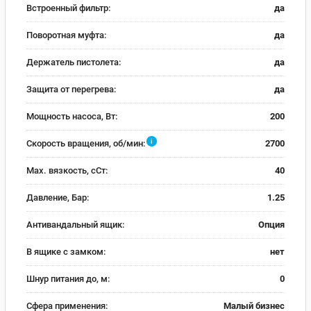
Встроенный фильтр:
да
Поворотная муфта:
да
Держатель пистолета:
да
Защита от перегрева:
да
Мощность насоса, Вт:
200
i
Скорость вращения, об/мин:
2700
Max. вязкость, сСт:
40
Давление, Бар:
1.25
Антивандальный ящик:
Опция
В ящике с замком:
нет
Шнур питания до, м:
0
Сфера применения:
Малый бизнес