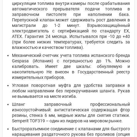
циркуляции топлива внутри камеры после срабатывания
автоматического прерывателя подачи топлива в
заправочном пистолете при наполнении бака.
Перепускной клапан может сдерживать рост давления в
магистрали до 1-2 минут. Взрывозащищённый
электродвигатель с сертификацией по стандарту EX,
ATEX. Гарантия 24 месяца. Испытывался при -10 до +40
(при более низких температурах, требуется следить за
влажностью и качеством топлива).
Механический счетчик учета топлива испанского бренда
Gespasa (Испания) с погрешностью до 1%. Можно
калибровать. Имеет две шкалы: обнуляемую и
накопительную Не внесен в Государственный реестр
измерительных приборов.
Угловая поворотная муфта для удобства заправки в
любом направлении без перекручивания шланга. Рукав
не вымывается на месте изгиба.
Шланг заправочный профессиональный
износоустойчивый: антистатическая содержащая фтор
резины, стенка 6 мм, медные жилы для снятия статики.
Semperit TOF319 – один из лидеров на мировом рынке.
Быстроразъемное соединение с клапанами для быстрого
наращивания раздаточного рукова без проливов (опция