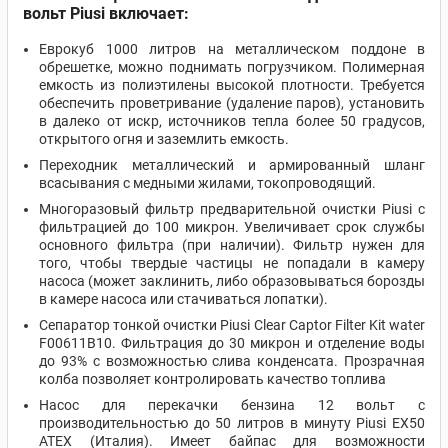
вольт
Piusi
включает:
Еврокуб 1000 литров на металлическом поддоне в
обрешетке, можно поднимать погрузчиком. Полимерная
емкость из полиэтилены высокой плотности. Требуется
обеспечить проветривание (удаление паров), установить
в далеко от искр, источников тепла более 50 градусов,
открытого огня и заземлить емкость.
Переходник металлический и армированный шланг
всасывания с медными жилами, токопроводящий.
Многоразовый фильтр предварительной очистки Piusi с
фильтрацией до 100 микрон. Увеличивает срок службы
основного фильтра (при наличии). Фильтр нужен для
того, чтобы твердые частицы не попадали в камеру
насоса (может заклинить, либо образовываться борозды
в камере насоса или стачиваться лопатки).
Сепаратор тонкой очистки Piusi Clear Captor Filter Kit water
F00611B10. Фильтрация до 30 микрон и отделение воды
до 93% с возможностью слива конденсата. Прозрачная
колба позволяет контролировать качество топлива
Насос для перекачки бензина 12 вольт с
производительностью до 50 литров в минуту Piusi EX50
ATEX (Италия). Имеет байпас для возможности