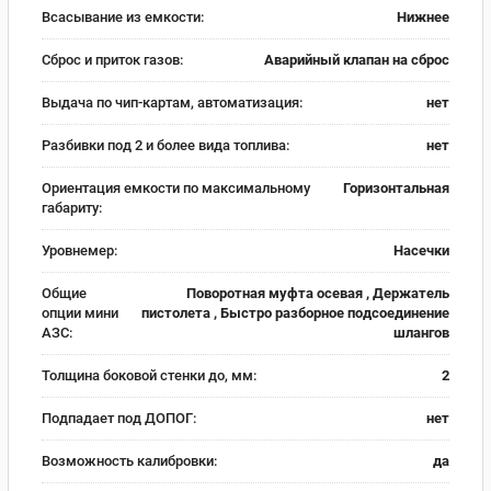
Всасывание из емкости:
Нижнее
Сброс и приток газов:
Аварийный клапан на сброс
Выдача по чип-картам, автоматизация:
нет
Разбивки под 2 и более вида топлива:
нет
Ориентация емкости по максимальному
Горизонтальная
габариту:
Уровнемер:
Насечки
Общие
Поворотная муфта осевая , Держатель
опции мини
пистолета , Быстро разборное подсоединение
АЗС:
шлангов
Толщина боковой стенки до, мм:
2
Подпадает под ДОПОГ:
нет
Возможность калибровки:
да