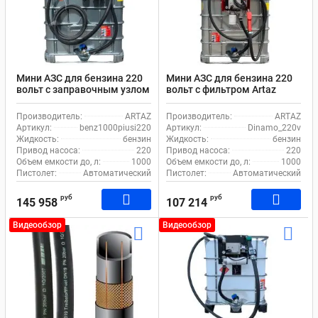
Мини АЗС для бензина 220
Мини АЗС для бензина 220
вольт с заправочным узлом
вольт с фильтром Artaz
Piusi и фильтрами
Dinamo_220v
Производитель:
ARTAZ
Производитель:
ARTAZ
Артикул:
benz1000piusi220
Артикул:
Dinamo_220v
Жидкость:
бензин
Жидкость:
бензин
Привод насоса:
220
Привод насоса:
220
Объем емкости до, л:
1000
Объем емкости до, л:
1000
Пистолет:
Автоматический
Пистолет:
Автоматический
руб
руб
145 958
107 214
Видеообзор
Видеообзор