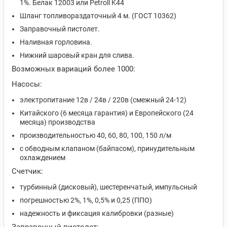
1%. Белак 12003 или Petroll K44
Шланг топливораздаточный 4 м. (ГОСТ 10362)
Заправочный пистолет.
Наливная горловина.
Нижний шаровый кран для слива.
Возможных вариаций более 1000:
Насосы:
электропитание 12в / 24в / 220в (смежный 24-12)
Китайского (6 месяца гарантия) и Европейского (24
месяца) производства
производительностью 40, 60, 80, 100, 150 л/м
с обводным клапаном (байпасом), принудительным
охлаждением
Счетчик:
турбинный (дисковый), шестеренчатый, импульсный
погрешностью 2%, 1%, 0,5% и 0,25 (ППО)
надежность и фиксация калибровки (разные)