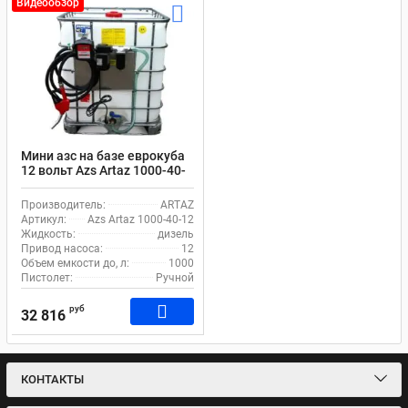
Видеообзор
Мини азс на базе еврокуба
12 вольт Azs Artaz 1000-40-
12
Производитель:
ARTAZ
Артикул:
Azs Artaz 1000-40-12
Жидкость:
дизель
Привод насоса:
12
Объем емкости до, л:
1000
Пистолет:
Ручной
руб
32 816
КОНТАКТЫ