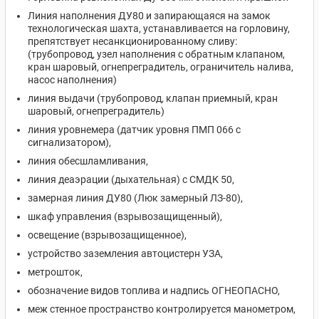
Линия наполнения ДУ80 и запирающаяся на замок
технологическая шахта, устанавливается на горловину,
препятствует несанкционированному сливу:
(трубопровод, узел наполнения с обратным клапаном,
кран шаровый, огнепреградитель, ограничитель налива,
насос наполнения)
линия выдачи (трубопровод, клапан приемный, кран
шаровый, огнепреградитель)
линия уровнемера (датчик уровня ПМП 066 с
сигнализатором),
линия обесшламливания,
линия деаэрации (дыхательная) с СМДК 50,
замерная линия ДУ80 (Люк замерный ЛЗ-80),
шкаф управления (взрывозащищенный),
освещение (взрывозащищенное),
устройство заземления автоцистерн УЗА,
метрошток,
обозначение видов топлива и надпись ОГНЕОПАСНО,
меж стенное пространство контролируется манометром,