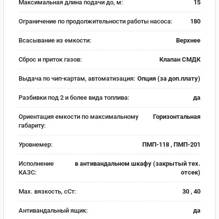
Максимальная длина подачи до, м:
15
Ограничение по продолжительности работы насоса:
180
Всасывание из емкости:
Верхнее
Сброс и приток газов:
Клапан СМДК
Выдача по чип-картам, автоматизация:
Опция (за доп.плату)
Разбивки под 2 и более вида топлива:
да
Ориентация емкости по максимальному
Горизонтальная
габариту:
Уровнемер:
ПМП-118 , ПМП-201
Исполнение
в антивандальном шкафу (закрытый тех.
КАЗС:
отсек)
Max. вязкость, сСт:
30 , 40
Антивандальный ящик:
да