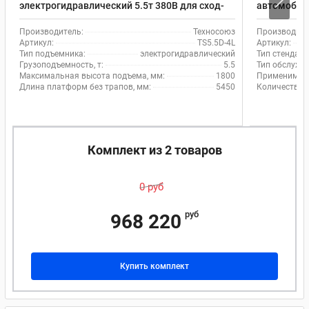
электрогидравлический 5.5т 380В для сход-
автомобил
развала EQFS TS5.5D4-L
Производитель:
Техносоюз
Производите
Артикул:
TS5.5D-4L
Артикул:
Тип подъемника:
электрогидравлический
Тип стенда с
Грузоподъемность, т:
5.5
Тип обслужи
Максимальная высота подъема, мм:
1800
Применимос
Длина платформ без трапов, мм:
5450
Количество 
Комплект из 2 товаров
0 руб
руб
968 220
Купить комплект