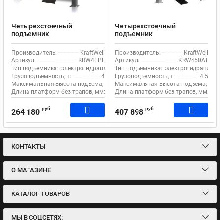
Четырехстоечный
Четырехстоечный
подъемник
подъемник
электрогидравлический 4т
электрогидравлический
380В KraftWell KRW4FPL
4.5т 380В для сход-развала
Производитель:
KraftWell
Производитель:
KraftWell
KraftWell KRW450AT
Артикул:
KRW4FPL
Артикул:
KRW450AT
Тип подъемника:
электрогидравлический
Тип подъемника:
электрогидравличе
Грузоподъемность, т:
4
Грузоподъемность, т:
4.5
Максимальная высота подъема, мм:
Максимальная высота подъема, мм:
1750
Длина платформ без трапов, мм:
5050
Длина платформ без трапов, мм:
57
руб
руб
264 180
407 898
КОНТАКТЫ
О МАГАЗИНЕ
КАТАЛОГ ТОВАРОВ
МЫ В СОЦСЕТЯХ: