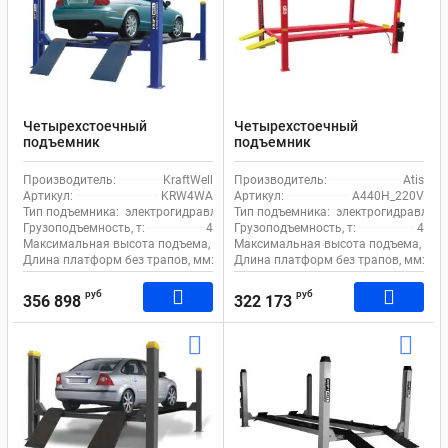
Четырехстоечный
Четырехстоечный
подъемник
подъемник
электрогидравлический 4т
электрогидравлический 4т
380В для сход-развала
220В Atis А440H_220V
Производитель:
KraftWell
Производитель:
Atis
KraftWell KRW4WA
Артикул:
KRW4WA
Артикул:
А440H_220V
Тип подъемника:
электрогидравлический
Тип подъемника:
электрогидравличе
Грузоподъемность, т:
4
Грузоподъемность, т:
4
Максимальная высота подъема, мм:
Максимальная высота подъема, мм:
1750
Длина платформ без трапов, мм:
5050
Длина платформ без трапов, мм:
46
руб
руб
356 898
322 173