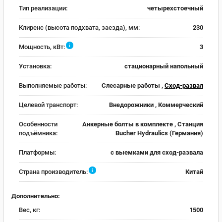
Тип реализации:
четырехстоечный
Клиренс (высота подхвата, заезда), мм:
230
i
Мощность, кВт:
3
Установка:
стационарный напольный
Выполняемые работы:
Слесарные работы ,
Сход-развал
Целевой транспорт:
Внедорожники , Коммерческий
Особенности
Анкерные болты в комплекте , Станция
подъёмника:
Bucher Hydraulics (Германия)
Платформы:
с выемками для сход-развала
i
Страна производитель:
Китай
Дополнительно:
Вес, кг:
1500