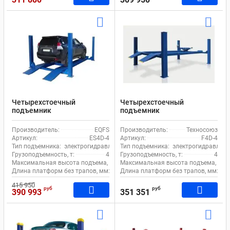
Четырехстоечный
Четырехстоечный
подъемник
подъемник
электрогидравлический 4т
электрогидравлический 4т
380В для сход-развала
380В для сход-развала
Производитель:
EQFS
Производитель:
Техносоюз
EQFS ES4D-4 с траверсой
EQFS F4D-4 с траверсой
Артикул:
ES4D-4
Артикул:
F4D-4
Тип подъемника:
электрогидравлический
Тип подъемника:
электрогидравличе
Грузоподъемность, т:
4
Грузоподъемность, т:
4
Максимальная высота подъема, мм:
Максимальная высота подъема, мм:
1900
Длина платформ без трапов, мм:
4850
Длина платформ без трапов, мм:
48
415 950
руб
руб
390 993
351 351