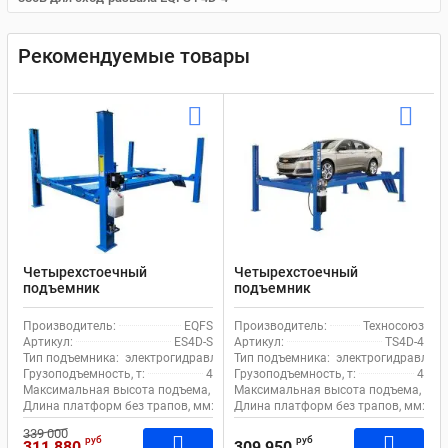
Рекомендуемые товары
Четырехстоечный
Четырехстоечный
подъемник
подъемник
электрогидравлический 4т
электрогидравлический 4т
380В для сход-развала
380В EQFS TS4D-4 с
Производитель:
EQFS
Производитель:
Техносоюз
EQFS ES4D-S
траверсой
Артикул:
ES4D-S
Артикул:
TS4D-4
Тип подъемника:
электрогидравлический
Тип подъемника:
электрогидравличе
Грузоподъемность, т:
4
Грузоподъемность, т:
4
Максимальная высота подъема, мм:
Максимальная высота подъема, мм:
1850
Длина платформ без трапов, мм:
4130
Длина платформ без трапов, мм:
42
339 000
руб
руб
311 880
309 950